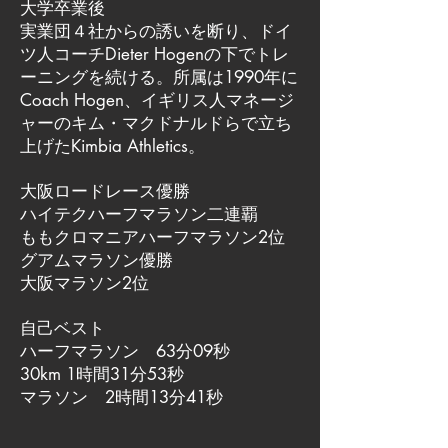
大学卒業後
実業団４社からの誘いを断り、ドイ
ツ人コーチDieter Hogenの下でトレ
ーニングを続ける。所属は1990年に
Coach Hogen、イギリス人マネージ
ャーのキム・マクドナルドらで立ち
上げたKimbia Athletics。
大阪ロードレース優勝
ハイテクハーフマラソン二連覇
ももクロマニアハーフマラソン2位
グアムマラソン優勝
大阪マラソン2位
自己ベスト
ハーフマラソン 63分09秒
30km 1時間31分53秒
マラソン 2時間13分41秒