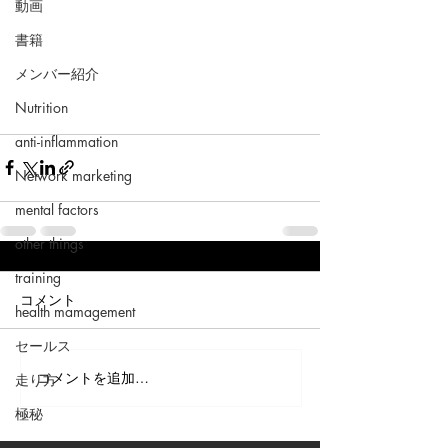
動画
書籍
メンバー紹介
Nutrition
anti-inflammation
Network marketing
mental factors
other things
training
コメント
health mamagement
セールス
コメントを追加…
走り方
極秘