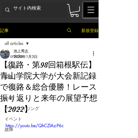
記事
新規登録
all articles
池上秀志
all articles
2022年1月3日
【復路・第98回箱根駅伝】
English
青山学院大学が大会新記録
栄養
で復路＆総合優勝！レース
マラソン
振り返りと来年の展望予想
心理
【2022】
アンチエイジング
イベント
https://youtu.be/QhCZlAz-P6c
故障