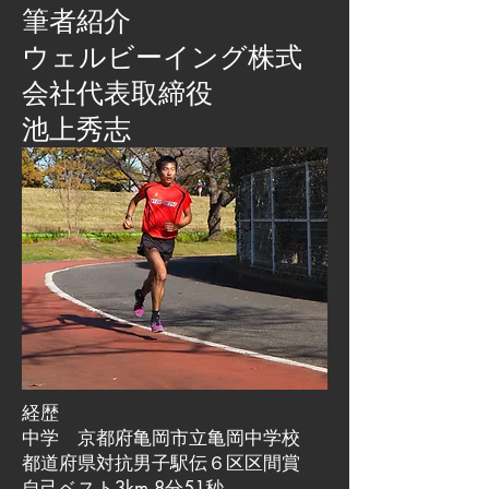
筆者紹介
​ウェルビーイング株式
会社代表取締役
池上秀志
経歴
中学 京都府亀岡市立亀岡中学校
都道府県対抗男子駅伝６区区間賞
自己ベスト3km 8分51秒