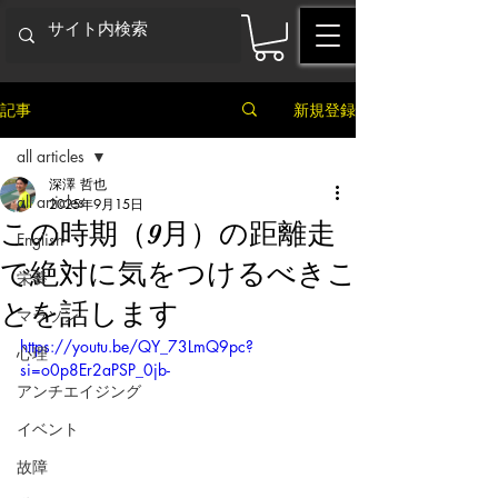
記事
新規登録
all articles
深澤 哲也
all articles
2025年9月15日
この時期（9月）の距離走
English
で絶対に気をつけるべきこ
栄養
とを話します
マラソン
https://youtu.be/QY_73LmQ9pc?
心理
si=o0p8Er2aPSP_0jb-
アンチエイジング
イベント
故障