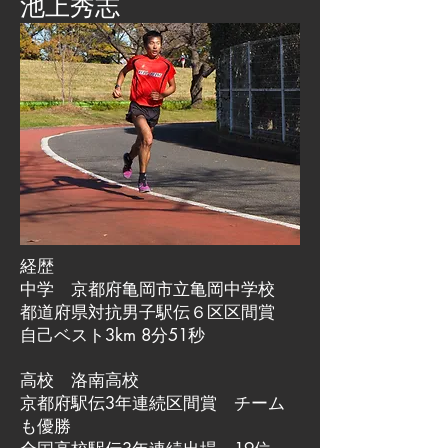
池上秀志
経歴
中学 京都府亀岡市立亀岡中学校
都道府県対抗男子駅伝６区区間賞
自己ベスト3km 8分51秒
高校 洛南高校
京都府駅伝3年連続区間賞 チーム
も優勝