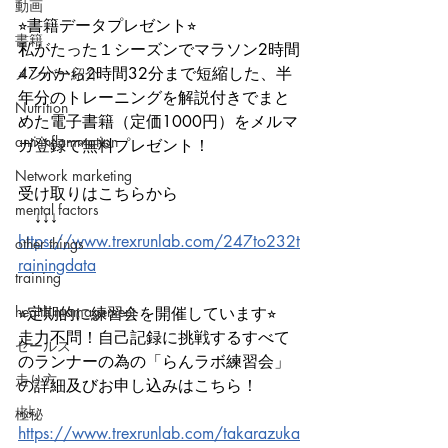
動画
⭐︎書籍データプレゼント⭐︎
書籍
私がたった１シーズンでマラソン2時間
47分から2時間32分まで短縮した、半
メンバー紹介
年分のトレーニングを解説付きでまと
Nutrition
めた電子書籍（定価1000円）をメルマ
anti-inflammation
ガ登録で無料プレゼント！
Network marketing
受け取りはこちらから
mental factors
　↓↓↓
https://www.trexrunlab.com/247to232t
other things
rainingdata
training
health mamagement
⭐︎定期的に練習会を開催しています⭐︎
走力不問！自己記録に挑戦するすべて
セールス
のランナーの為の「らんラボ練習会」
走り方
の詳細及びお申し込みはこちら！
↓↓
極秘
https://www.trexrunlab.com/takarazuka