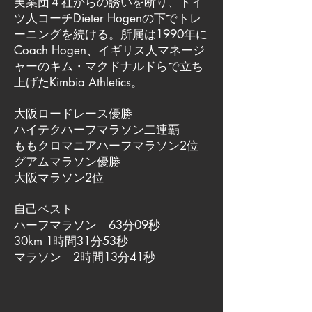
実業団４社からの誘いを断り、ドイ
ツ人コーチDieter Hogenの下でトレ
ーニングを続ける。所属は1990年に
Coach Hogen、イギリス人マネージ
ャーのキム・マクドナルドらで立ち
上げたKimbia Athletics。
大阪ロードレース優勝
ハイテクハーフマラソン二連覇
ももクロマニアハーフマラソン2位
グアムマラソン優勝
大阪マラソン2位
自己ベスト
ハーフマラソン 63分09秒
30km 1時間31分53秒
マラソン 2時間13分41秒