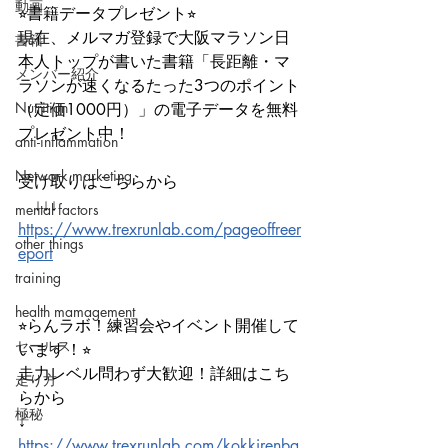
動画
⭐︎書籍データプレゼント⭐︎
現在、メルマガ登録で大阪マラソン日
書籍
本人トップが書いた書籍「長距離・マ
メンバー紹介
ラソンが速くなるたった3つのポイント
Nutrition
（定価1000円）」の電子データを無料
プレゼント中！
anti-inflammation
Network marketing
受け取りはこちらから
　↓↓↓
mental factors
https://www.trexrunlab.com/pageoffreer
other things
eport
training
health mamagement
⭐︎らんラボ！練習会やイベント開催して
セールス
います！⭐︎
走力レベル問わず大歓迎！詳細はこち
走り方
らから
極秘
↓
https://www.trexrunlab.com/kokkirenba