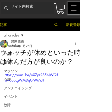
記事
新規登録
all articles
深澤 哲也
all articles
2025年1月27日
ウォッチが休めといった時
English
は休んだ方が良いのか？
栄養
マラソン
https://youtu.be/oXZys2S5NWQ?
心理
si=6obLgWMDqC-W6VJT
アンチエイジング
イベント
故障