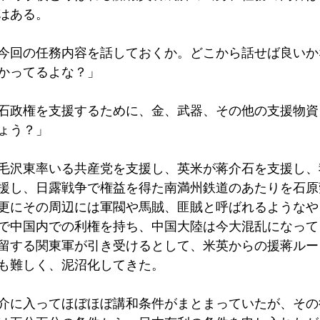
はある。
今回の任務内容を話しておくか。どこから話せば良いか
かってるよな？」
石政権を支援するために、金、武器、その他の支援物資
ょう？」
毛沢東率いる共産党を支援し、英米が蒋介石を支援し、
援し、日露戦争で権益を得た南満州鉄道のあたりを石原
更にその周辺には軍閥や馬賊、匪賊と呼ばれるようなや
で中国内での利権を持ち、中国大陸は今大混乱になって
留する関東軍が引き受けるとして、米英からの援蒋ルー
も難しく、泥沼化してきた。
介に入ってほぼほぼ講和条件がまとまっていたが、その