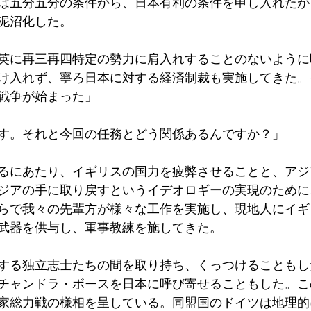
は五分五分の条件から、日本有利の条件を申し入れたが
泥沼化した。
英に再三再四特定の勢力に肩入れすることのないように
け入れず、寧ろ日本に対する経済制裁も実施してきた。
戦争が始まった」
す。それと今回の任務とどう関係あるんですか？」
るにあたり、イギリスの国力を疲弊させることと、アジ
ジアの手に取り戻すというイデオロギーの実現のために
らで我々の先輩方が様々な工作を実施し、現地人にイギ
武器を供与し、軍事教練を施してきた。
する独立志士たちの間を取り持ち、くっつけることもし
チャンドラ・ボースを日本に呼び寄せることもした。こ
家総力戦の様相を呈している。同盟国のドイツは地理的