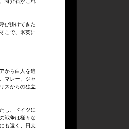
、蒋介石がこれ
呼び掛けてきた
そこで、米英に
アから白人を追
、マレー、ジャ
リスからの独立
たし、ドイツに
の戦争は様々な
にも遠く、日支