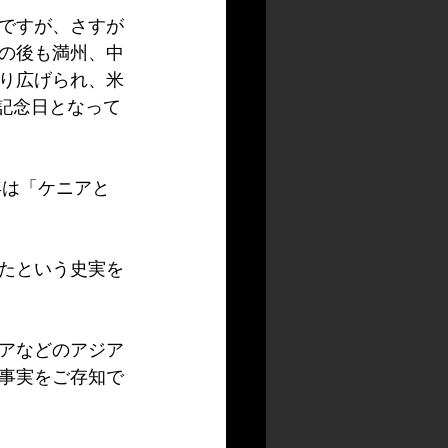
ですが、さすが
の後も満州、中
り広げられ、米
記念日となって
年は「ケニアと
たという史実を
アなどのアジア
事実をご存知で