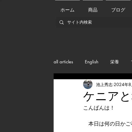
ホーム
商品
ブログ
all articles
English
栄養
池上秀志
2024年
メンバー紹介
Nutrition
ケニアと
こんばんは！
training
health mamagemen
　本日は何の日かご