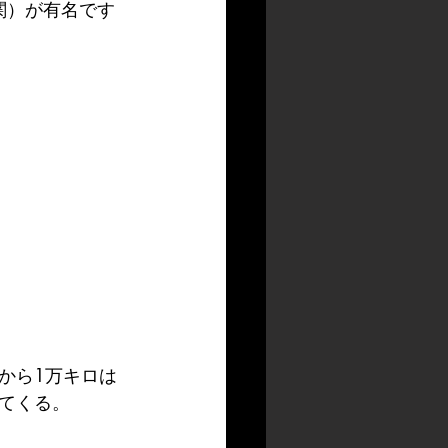
関）が有名です
から1万キロは
てくる。