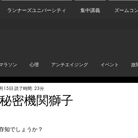
ランナーズユニバーシティ
集中講義
ズームコ
マラソン
心理
アンチエイジング
イベント
故
8月15日
読了時間: 23分
anti-inflammation
Network marketing
mental factors
秘密機関獅子
t
セールス
走り方
極秘
存知でしょうか？