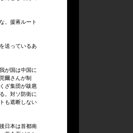
な。援蒋ルート
を送っているあ
我が国は中国に
莞爾さんが制
くざ集団が跋扈
る。対ソ防衛に
トも遮断しない
後日本は首都南