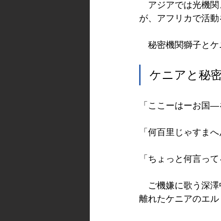
　アジアでは光機関
が、アフリカで活動
　秘密機関獅子とケ
ケニアと秘
「ここーはーお国―
「何百里じゃすまへ
「ちょっと何言って
　ご機嫌に歌う深澤
離れたケニアのエル