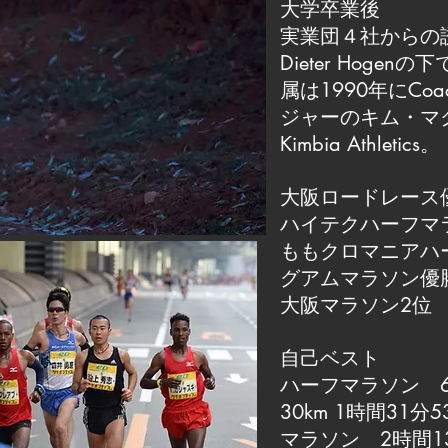
大学卒業後
実業団４社からの
Dieter Hog
属は1990年にCo
ジャーのキム・マ
Kimbia Athletics。
大阪ロードレース
ハイテクハーフマ
ももクロマニアハ
グアムマラソン優
大阪マラソン2位
自己ベスト
ハーフマラソン 6
30km 1時間31分5
マラソン 2時間1