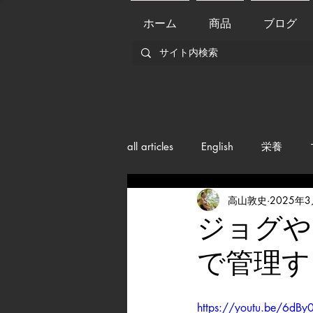
ホーム
商品
ブログ
all articles
English
栄養
高山敦史
2025年
メンバー紹介
Nutrition
ジョク
で管理す
training
health mamagemen
https://youtu.be/6dB