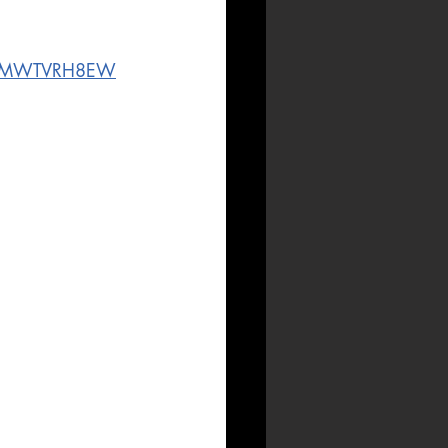
_i_JMWTVRH8EW