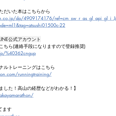
ただいた本はこちらから
n.co.jp/dp/4909174176/ref=cm_sw_r_as_gl_api_gl
de=ml1&tag=atsushi01500c-22
INE公式アカウント
こちら(連絡手段になりますので登録推奨)
ti/p/%40362cngup
ナルトレーニングはこちら
hon.com/runningtraining/
ました！高山の経歴などがわかる！】
e/takayamarathon/
いてます