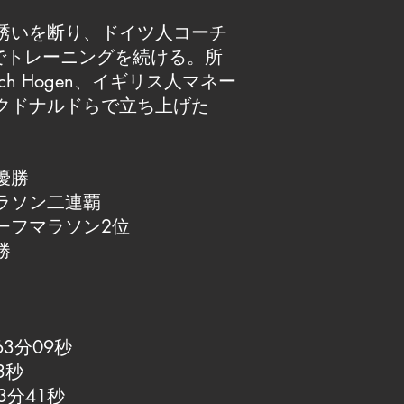
誘いを断り、ドイツ人コーチ
enの下でトレーニングを続ける。所
ach Hogen、イギリス人マネー
クドナルドらで立ち上げた
優勝
ラソン二連覇
ーフマラソン2位
勝
3分09秒
3秒
3分41秒