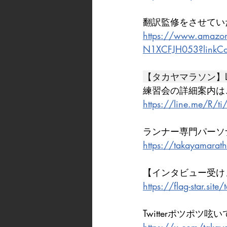
翻訳監修をさせてい
https://www.amazo
N1XCFJH053?linkCo
【タカヤマラソン】L
練習会の詳細案内は
https://line.me/R/
ランナー専門パーソ
https://takayamarat
【インタビュー受け
https://flag-star.sit
Twitterポツポツ呟