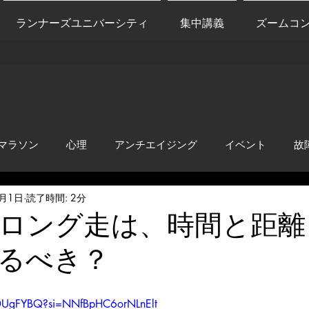
ランナーズユニバーシティ
集中講義
ズームコ
マラソン
心理
アンチエイジング
イベント
故
3月1日
読了時間: 2分
anti-inflammation
Network marketing
mental factors
゙やロング走は、時間と距離
るべき？
t
セールス
走り方
極秘
y0UgFYBQ?si=NNfBpHC6orNLnElt