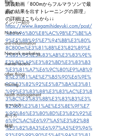
動画
講義動画「800mからフルマラソンで最
高の結果を出すトレーニングの原理」
書籍
の詳細はこちらから↓↓
メンバー紹介
https://www.ikegamihideyuki.com/post/
Nutrition
%E6%96%B0%E8%AC%9B%E7%BE%A
9%E5%8B%95%E7%94%BB%E3%80%
anti-inflammation
8C800m%E3%81%8B%E3%82%89%E
Network marketing
3%83%95%E3%83%AB%E3%83%9E%
E3%83%A9%E3%82%BD%E3%83%B3
mental factors
%E3%81%A7%E6%9C%80%E9%AB%9
other things
8%E3%81%AE%E7%B5%90%E6%9E%
9C%E3%82%92%E5%87%BA%E3%81
training
%99%E3%83%88%E3%83%AC%E3%8
health mamagement
3%BC%E3%83%8B%E3%83%B3%E3%
セールス
82%B0%E3%81%AE%E5%8E%9F%E7
%90%86%E3%80%8D%E3%82%92%E
走り方
6%9C%AC%E6%97%A5%E3%82%88
極秘
%E3%82%8A3%E6%97%A5%E9%96%
93%E9%99%90%E5%AE%9A%E3%81