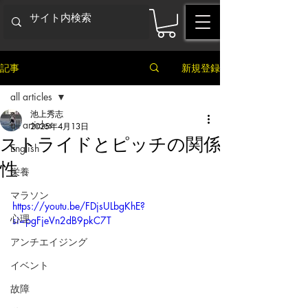
記事
新規登録
all articles
池上秀志
all articles
2025年4月13日
ストライドとピッチの関係
English
性
栄養
マラソン
https://youtu.be/FDjsULbgKhE?
心理
si=pgFjeVn2dB9pkC7T
アンチエイジング
イベント
故障