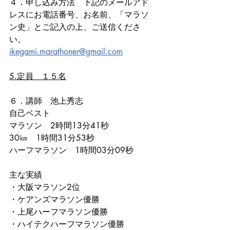
４．申し込み方法　下記のメールアド
レスにお電話番号、お名前、「マラソ
ン史」とご記入の上、ご送信くださ
い。
ikegami.marathoner@gmail.com
5.定員　１５名
６．講師　池上秀志
自己ベスト
マラソン　2時間13分41秒
30㎞　1時間31分53秒
ハーフマラソン　1時間03分09秒
主な実績
・大阪マラソン2位
・ケアンズマラソン優勝
・上尾ハーフマラソン優勝
・ハイテクハーフマラソン優勝