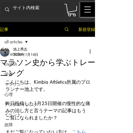
記事
新規登録
all articles
池上秀志
all articles
2020年1月14日
マラソン史から学ぶトレー
English
ニング
栄養
こんにちは、Kimbia Athletics所属のプロ
マラソン
ランナー池上です。
心理
昨日投稿した1月25日開催の慢性的な痛
アンチエイジング
みの治し方と言うテーマの記事はもう
イベント
ご覧になられましたか？
故障
まだご覧になっていない方は、
こちら