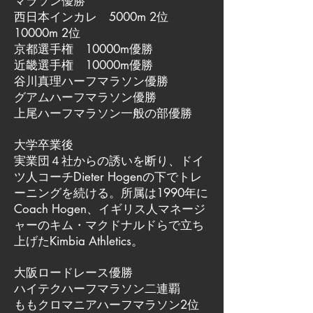
マラソン優勝
西日本インカレ 5000m 2位
10000m 2位
京都選手権 10000m優勝
近畿選手権 10000m優勝
谷川真理ハーフマラソン優勝
グアムハーフマラソン優勝
上尾ハーフマラソン一般の部優勝
大学卒業後
実業団４社からの誘いを断り、ドイ
ツ人コーチDieter Hogenの下でトレ
ーニングを続ける。所属は1990年に
Coach Hogen、イギリス人マネージ
ャーのキム・マクドナルドらで立ち
上げたKimbia Athletics。
大阪ロードレース優勝
ハイテクハーフマラソン二連覇
ももクロマニアハーフマラソン2位