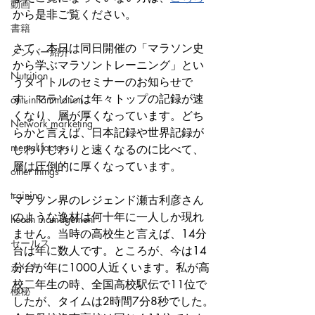
動画
から是非ご覧ください。
書籍
さて、本日は同日開催の「マラソン史
メンバー紹介
から学ぶマラソントレーニング」とい
Nutrition
うタイトルのセミナーのお知らせで
す。マラソンは年々トップの記録が速
anti-inflammation
くなり、層が厚くなっています。どち
Network marketing
らかと言えば、日本記録や世界記録が
mental factors
じわりじわりと速くなるのに比べて、
層は圧倒的に厚くなっています。
other things
training
マラソン界のレジェンド瀬古利彦さん
のような逸材は何十年に一人しか現れ
health mamagement
ません。当時の高校生と言えば、14分
セールス
台は年に数人です。ところが、今は14
走り方
分台が年に1000人近くいます。私が高
校二年生の時、全国高校駅伝で11位で
極秘
したが、タイムは2時間7分8秒でした。