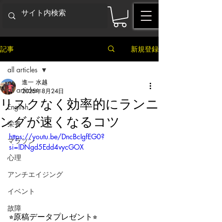
記事
新規登録
all articles
進一 水越
all articles
2025年8月24日
リスクなく効率的にランニ
English
ングが速くなるコツ
栄養
https://youtu.be/DncBcIgfEG0?
マラソン
si=lDNgd5Edd4vycGOX
心理
アンチエイジング
イベント
故障
⭐︎原稿データプレゼント⭐︎