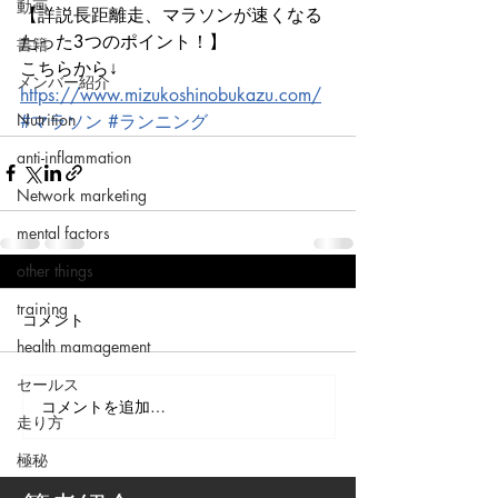
動画
【詳説長距離走、マラソンが速くなる
たった3つのポイント！】
書籍
こちらから↓
メンバー紹介
https://www.mizukoshinobukazu.com/
Nutrition
#マラソン
#ランニング
anti-inflammation
Network marketing
mental factors
other things
training
コメント
health mamagement
セールス
コメントを追加…
走り方
極秘