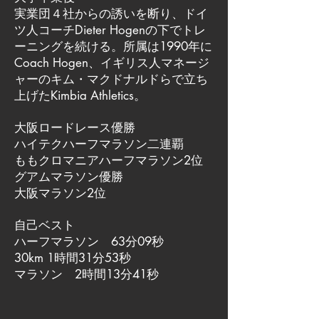
実業団４社からの誘いを断り、ドイ
ツ人コーチDieter Hogenの下でトレ
ーニングを続ける。所属は1990年に
Coach Hogen、イギリス人マネージ
ャーのキム・マクドナルドらで立ち
上げたKimbia Athletics。
大阪ロードレース優勝
ハイテクハーフマラソン二連覇
ももクロマニアハーフマラソン2位
グアムマラソン優勝
大阪マラソン2位
自己ベスト
ハーフマラソン 63分09秒
30km 1時間31分53秒
マラソン 2時間13分41秒