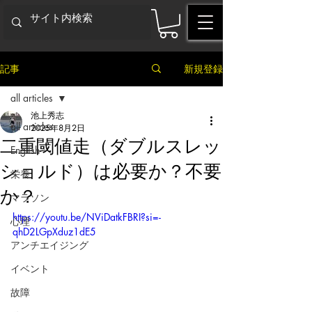
記事
新規登録
all articles
池上秀志
all articles
2025年8月2日
二重閾値走（ダブルスレッ
English
ショルド）は必要か？不要
栄養
か？
マラソン
https://youtu.be/NViDatkFBRI?si=-
心理
qhD2LGpXduz1dE5
アンチエイジング
イベント
故障