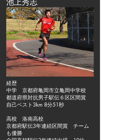
池上秀志
経歴
中学 京都府亀岡市立亀岡中学校
都道府県対抗男子駅伝６区区間賞
自己ベスト3km 8分51秒
高校 洛南高校
京都府駅伝3年連続区間賞 チーム
も優勝