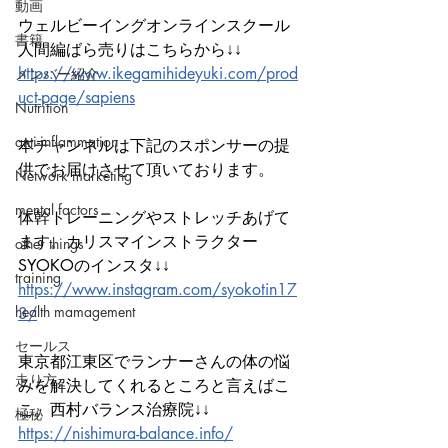
動画
ウェルビーイングオンラインスクール
書籍
人間編ばら売りはこちらから↓↓
https://www.ikegamihideyuki.com/prod
メンバー紹介
uct-page/sapiens
Nutrition
anti-inflammation
本チャンネルは下記のスポンサーの提
供でお届けさせて頂いております。 
Network marketing
mental factors
体幹トレーニングやストレッチあげて
ます。カリスマインストラクター
other things
SYOKOのインスタ↓↓ 
training
https://www.instagram.com/syokotin17
health mamagement
3/
セールス
東京都江東区でランナーさんの体の悩
走り方
みを解決してくれるところと言えばこ
こ。西村バランス治療院↓↓ 
極秘
https://nishimura-balance.info/