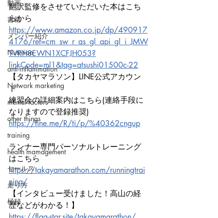
動画
翻訳監修をさせていただいた本はこち
らから
書籍
https://www.amazon.co.jp/dp/490917
メンバー紹介
4176/ref=cm_sw_r_as_gl_api_gl_i_JMW
Nutrition
TVRH8EWN1XCFJH053?
linkCode=ml1&tag=atsushi01500c-22
anti-inflammation
【タカヤマラソン】LINE公式アカウン
Network marketing
ト
練習会の詳細案内はこちら(連絡手段に
mental factors
なりますので登録推奨)
other things
https://line.me/R/ti/p/%40362cngup
training
ランナー専門パーソナルトレーニング
health mamagement
はこちら
セールス
https://takayamarathon.com/runningtrai
ning/
走り方
【インタビュー受けました！高山の経
極秘
歴などがわかる！】
https://flag-star.site/takayamarathon/