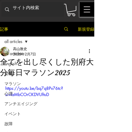
記事
新規登録
all articles
高山敦史
all articles
2025年2月7日
全てを出し尽くした別府大
English
分毎日マラソン2025
栄養
マラソン
https://youtu.be/bq7q8Pv76tc?
心理
si=laMbCOrCKDVUftuD
アンチエイジング
イベント
故障