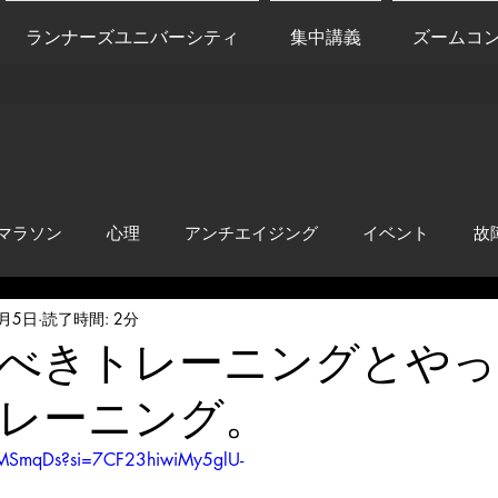
ランナーズユニバーシティ
集中講義
ズームコ
マラソン
心理
アンチエイジング
イベント
故
7月5日
読了時間: 2分
anti-inflammation
Network marketing
mental factors
べきトレーニングとや
レーニング。
t
セールス
走り方
極秘
scMSmqDs?si=7CF23hiwiMy5glU-