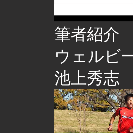
筆者紹介
​ウェルビ
池上秀志