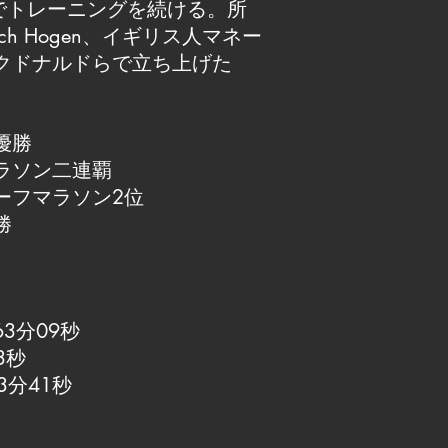
enの下でトレーニングを続ける。所
ach Hogen、イギリス人マネー
クドナルドらで立ち上げた
優勝
ラソン二連覇
ーフマラソン2位
勝
3分09秒
3秒
3分41秒