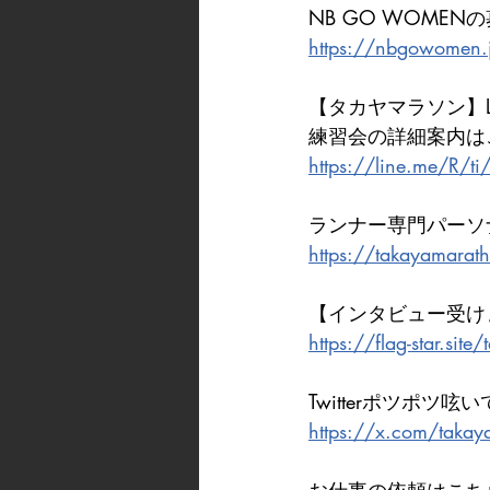
NB GO WOMEN
https://nbgowomen.
【タカヤマラソン】L
練習会の詳細案内は
https://line.me/R/
ランナー専門パーソ
https://takayamarat
【インタビュー受け
https://flag-star.sit
Twitterポツポツ呟
https://x.com/takay