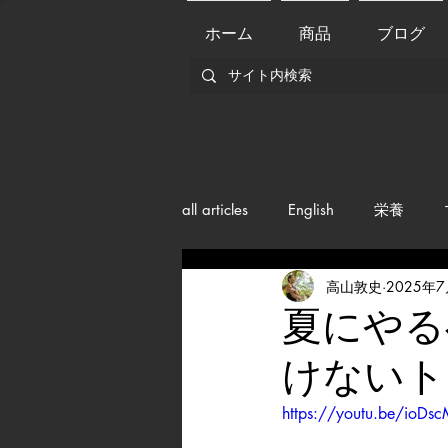
ホーム
商品
ブログ
all articles
English
栄養
高山敦史
2025年
メンバー紹介
Nutrition
夏にやる
けないト
training
health mamagemen
https://youtu.be/ioD