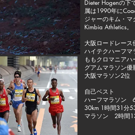
Dieter Hog
属は1990年にCo
ジャーのキム・マ
Kimbia Athletics。
大阪ロードレース
ハイテクハーフマ
ももクロマニアハ
グアムマラソン優
大阪マラソン2位
自己ベスト
ハーフマラソン 6
30km 1時間31分5
マラソン 2時間1