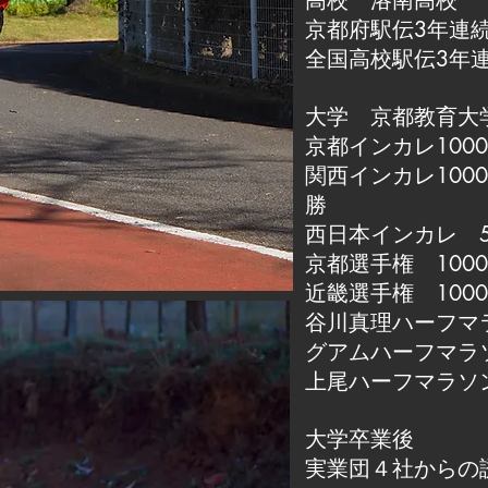
高校 洛南高校
京都府駅伝3年連
全国高校駅伝3年連
大学 京都教育大
京都インカレ1000
関西インカレ100
勝
西日本インカレ 500
京都選手権 1000
近畿選手権 1000
谷川真理ハーフマ
グアムハーフマラ
上尾ハーフマラソ
大学卒業後
実業団４社からの