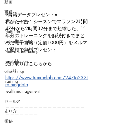
動画
書籍
⭐︎書籍データプレゼント⭐︎
私がたった１シーズンでマラソン2時間
メンバー紹介
47分から2時間32分まで短縮した、半
Nutrition
年分のトレーニングを解説付きでまと
anti-inflammation
めた電子書籍（定価1000円）をメルマ
ガ登録で無料プレゼント！
Network marketing
mental factors
受け取りはこちらから
　↓↓↓
other things
https://www.trexrunlab.com/247to232t
training
rainingdata
health mamagement
セールス
＿＿＿＿＿＿＿＿＿＿＿＿＿＿＿＿＿
走り方
＿＿＿＿＿＿＿
極秘