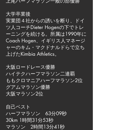
上尾ハーフマラソン一般の部優勝
大学卒業後
実業団４社からの誘いを断り、ドイ
ツ人コーチDieter Hogenの下でトレ
ーニングを続ける。所属は1990年に
Coach Hogen、イギリス人マネージ
ャーのキム・マクドナルドらで立ち
上げたKimbia Athletics。
大阪ロードレース優勝
ハイテクハーフマラソン二連覇
ももクロマニアハーフマラソン2位
グアムマラソン優勝
大阪マラソン2位
自己ベスト
ハーフマラソン 63分09秒
30km 1時間31分53秒
マラソン 2時間13分41秒