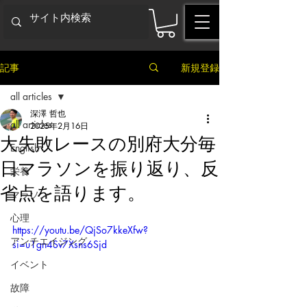
記事
新規登録
all articles
深澤 哲也
all articles
2025年2月16日
大失敗レースの別府大分毎
English
日マラソンを振り返り、反
栄養
省点を語ります。
マラソン
心理
https://youtu.be/QjSo7kkeXfw?
アンチエイジング
si=u1gn4Sv7Xsns6Sjd
イベント
故障