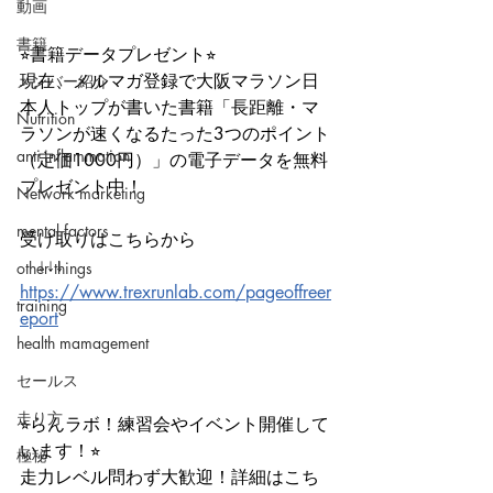
動画
書籍
⭐︎書籍データプレゼント⭐︎
現在、メルマガ登録で大阪マラソン日
メンバー紹介
本人トップが書いた書籍「長距離・マ
Nutrition
ラソンが速くなるたった3つのポイント
anti-inflammation
（定価1000円）」の電子データを無料
プレゼント中！
Network marketing
mental factors
受け取りはこちらから
　↓↓↓
other things
https://www.trexrunlab.com/pageoffreer
training
eport
health mamagement
セールス
走り方
⭐︎らんラボ！練習会やイベント開催して
います！⭐︎
極秘
走力レベル問わず大歓迎！詳細はこち