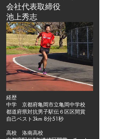
会社代表取締役
池上秀志
経歴
中学 京都府亀岡市立亀岡中学校
都道府県対抗男子駅伝６区区間賞
自己ベスト3km 8分51秒
高校 洛南高校