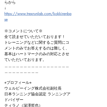
らから
↓
https://www.trexrunlab.com/kokkirenba
se
※コメントについて※
全て読ませていただいております！
トレーニングなどに関するご質問にコ
メントのみでお答えするのは難しく、
基本はハートマークのみの対応とさせ
ていただいております。
＿＿＿＿＿＿＿＿＿＿＿＿＿＿＿＿＿
＿＿＿＿＿＿＿＿＿
⭐︎プロフィール⭐︎
ウェルビーイング株式会社副社長
日本ランニング協会認定 ランニングア
ドバイザー
ティラノ（深澤哲也）