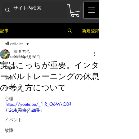
記事
新規登録
all articles
深澤 哲也
all articles
2025年5月28日
実はこっちが重要。インタ
English
ーバルトレーニングの休息
栄養
の考え方について
マラソン
心理
https://youtu.be/_1iR_O6WkQ0?
アンチエイジング
si=whJSllbfy14l0bIi
イベント
故障