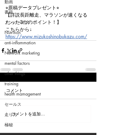
動画
⭐︎原稿データプレゼント⭐︎
書籍
【詳説長距離走、マラソンが速くなる
たった3つのポイント！】
メンバー紹介
こちらから↓
Nutrition
https://www.mizukoshinobukazu.com/
anti-inflammation
Network marketing
mental factors
other things
training
コメント
health mamagement
セールス
コメントを追加…
走り方
極秘