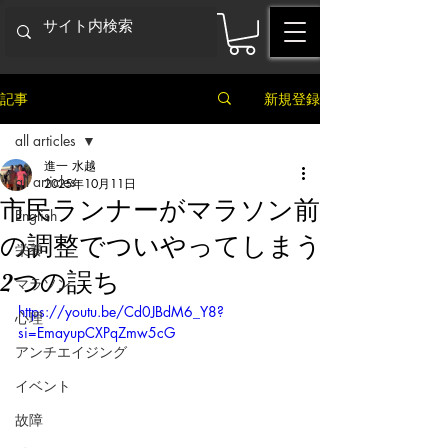
記事
新規登録
all articles
進一 水越
all articles
2025年10月11日
市民ランナーがマラソン前
English
の調整でついやってしまう
栄養
2つの誤ち
マラソン
https://youtu.be/Cd0JBdM6_Y8?
心理
si=EmayupCXPqZmw5cG
アンチエイジング
イベント
故障