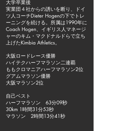
大学卒業後
実業団４社からの誘いを断り、ドイ
ツ人コーチDieter Hogenの下でトレ
ーニングを続ける。所属は1990年に
Coach Hogen、イギリス人マネージ
ャーのキム・マクドナルドらで立ち
上げたKimbia Athletics。
大阪ロードレース優勝
ハイテクハーフマラソン二連覇
ももクロマニアハーフマラソン2位
グアムマラソン優勝
大阪マラソン2位
自己ベスト
ハーフマラソン 63分09秒
30km 1時間31分53秒
マラソン 2時間13分41秒