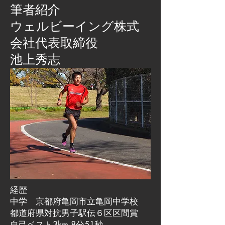
筆者紹介
​ウェルビーイング株式
会社代表取締役
池上秀志
経歴
中学 京都府亀岡市立亀岡中学校
都道府県対抗男子駅伝６区区間賞
自己ベスト3km 8分51秒