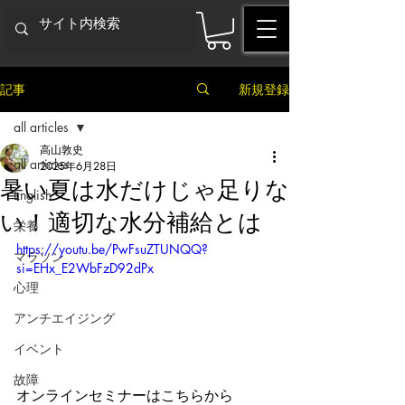
記事
新規登録
all articles
高山敦史
all articles
2025年6月28日
暑い夏は水だけじゃ足りな
English
い！適切な水分補給とは
栄養
https://youtu.be/PwFsuZTUNQQ?
マラソン
si=EHx_E2WbFzD92dPx
心理
アンチエイジング
イベント
故障
オンラインセミナーはこちらから