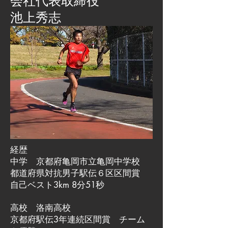
会社代表取締役
池上秀志
経歴
中学 京都府亀岡市立亀岡中学校
都道府県対抗男子駅伝６区区間賞
自己ベスト3km 8分51秒
高校 洛南高校
京都府駅伝3年連続区間賞 チーム