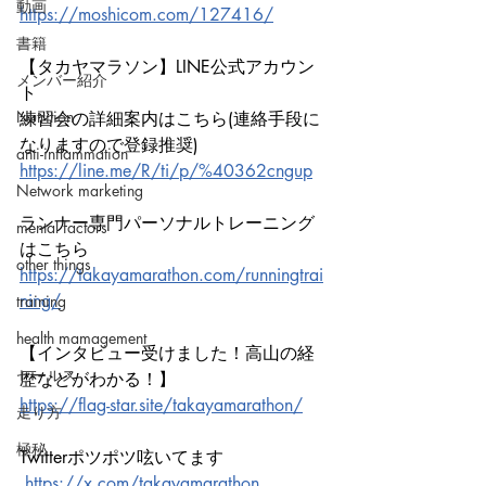
動画
https://moshicom.com/127416/
書籍
【タカヤマラソン】LINE公式アカウン
メンバー紹介
ト
Nutrition
練習会の詳細案内はこちら(連絡手段に
なりますので登録推奨)
anti-inflammation
https://line.me/R/ti/p/%40362cngup
Network marketing
ランナー専門パーソナルトレーニング
mental factors
はこちら
other things
https://takayamarathon.com/runningtrai
ning/
training
health mamagement
【インタビュー受けました！高山の経
セールス
歴などがわかる！】
https://flag-star.site/takayamarathon/
走り方
極秘
Twitterポツポツ呟いてます
https://x.com/takayamarathon