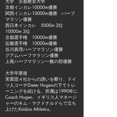
大学 京都教育大学
京都インカレ10000m優勝
関西インカレ10000m優勝 ハーフ
マラソン優勝
西日本インカレ 5000m 2位
10000m 2位
京都選手権 10000m優勝
近畿選手権 10000m優勝
谷川真理ハーフマラソン優勝
グアムハーフマラソン優勝
上尾ハーフマラソン一般の部優勝
大学卒業後
実業団４社からの誘いを断り、ドイ
ツ人コーチDieter Hogenの下でトレ
ーニングを続ける。所属は1990年に
Coach Hogen、イギリス人マネージ
ャーのキム・マクドナルドらで立ち
上げたKimbia Athletics。