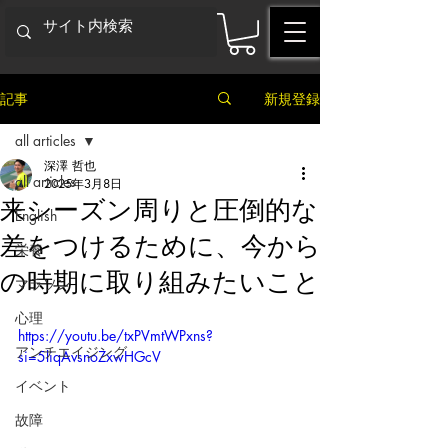
記事
新規登録
all articles
深澤 哲也
all articles
2025年3月8日
来シーズン周りと圧倒的な
English
差をつけるために、今から
栄養
の時期に取り組みたいこと
マラソン
心理
https://youtu.be/txPVmtWPxns?
アンチエイジング
si=5liqAvsnoZxwHGcV
イベント
故障