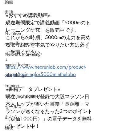
動画
書籍
⭐︎おすすめ講義動画⭐︎
現在期間限定で講義動画「5000mのト
メンバー紹介
レーニング研究」を販売中です。
Nutrition
これからの時期、5000mの走力を高め
anti-inflammation
る取り組みを本気でやりたい方は必ず
ご受講ください。
Network marketing
↓
mental factors
https://www.trexrunlab.com/product-
page/trainingfor5000minthelabo
other things
training
⭐︎書籍データプレゼント⭐︎
health mamagement
現在、メルマガ登録で大阪マラソン日
本人トップが書いた書籍「長距離・マ
セールス
ラソンが速くなるたった3つのポイント
走り方
（定価1000円）」の電子データを無料
プレゼント中！
極秘