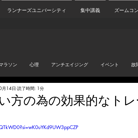
ランナーズユニバーシティ
集中講義
ズームコ
マラソン
心理
アンチエイジング
イベント
故
10月14日
読了時間: 1分
anti-inflammation
Network marketing
mental factors
い方の為の効果的なトレ
t
セールス
走り方
極秘
tL1qQTkWD0?si=wK0uYKd9UW3ppCZP