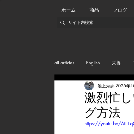
ホーム
商品
ブログ
all articles
English
栄養
池上秀志
2025年
メンバー紹介
Nutrition
激烈忙し
グ方法
training
health mamagemen
https://youtu.be/A