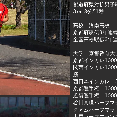
都道府県対抗男子
3km 8分51秒
高校 洛南高校
京都府駅伝3年連
全国高校駅伝3年連
大学 京都教育大
京都インカレ1000
関西インカレ100
勝
西日本インカレ 500
京都選手権 1000
近畿選手権 1000
谷川真理ハーフマ
グアムハーフマラ
上尾ハーフマラソ