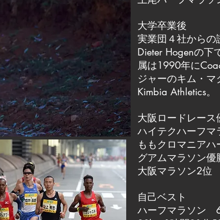
大学卒業後
実業団４社からの
Dieter Hog
属は1990年にCo
ジャーのキム・マ
Kimbia Athletics。
大阪ロードレース
ハイテクハーフマ
ももクロマニアハ
グアムマラソン優
大阪マラソン2位
自己ベスト
ハーフマラソン 6