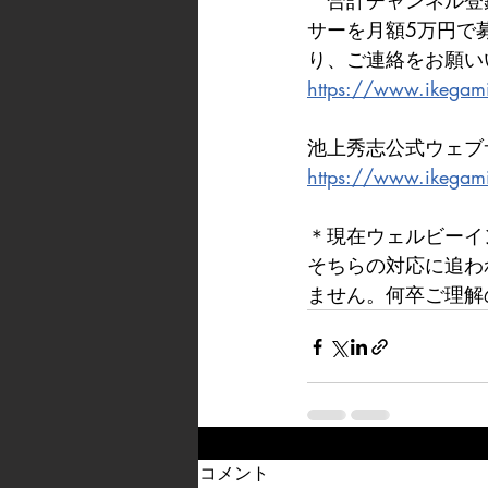
　合計チャンネル登
サーを月額5万円で
り、ご連絡をお願い
https://www.ikegami
池上秀志公式ウェブ
https://www.ikegam
＊現在ウェルビーイ
そちらの対応に追わ
ません。何卒ご理解
コメント