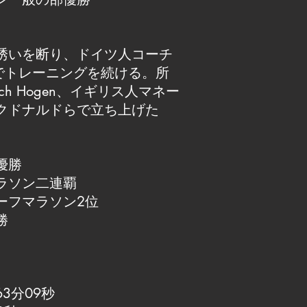
誘いを断り、ドイツ人コーチ
enの下でトレーニングを続ける。所
ach Hogen、イギリス人マネー
クドナルドらで立ち上げた
優勝
ラソン二連覇
ーフマラソン2位
勝
3分09秒