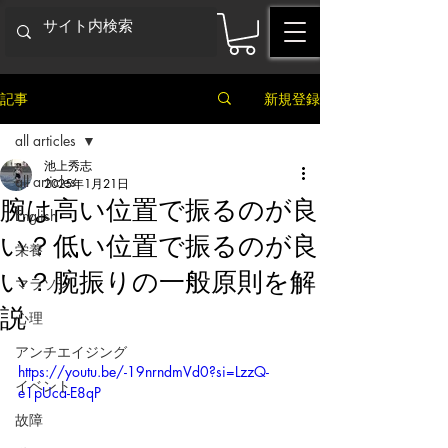
記事
新規登録
all articles
池上秀志
all articles
2025年1月21日
腕は高い位置で振るのが良
English
い？低い位置で振るのが良
栄養
い？腕振りの一般原則を解
マラソン
説
心理
アンチエイジング
https://youtu.be/-19nrndmVd0?si=LzzQ-
イベント
e1pUca-E8qP
故障