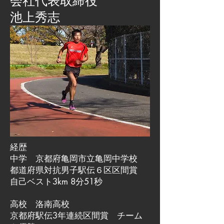
会社代表取締役
池上秀志
経歴
中学 京都府亀岡市立亀岡中学校
都道府県対抗男子駅伝６区区間賞
自己ベスト3km 8分51秒
高校 洛南高校
京都府駅伝3年連続区間賞 チーム