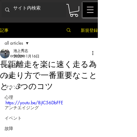
記事
新規登録
all articles
池上秀志
all articles
2022年1月16日
長距離走を楽に速く走る為
English
の走り方で一番重要なこと
栄養
と、3つのコツ
マラソン
心理
https://youtu.be/8jIC56DbFFE
アンチエイジング
イベント
故障