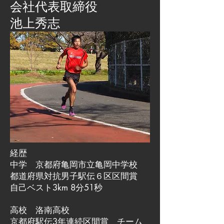
会社代表取締役
池上秀志
経歴
中学 京都府亀岡市立亀岡中学校
都道府県対抗男子駅伝６区区間賞
自己ベスト3km 8分51秒
高校 洛南高校
京都府駅伝3年連続区間賞 チーム