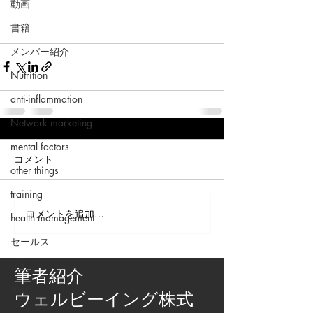
動画
書籍
メンバー紹介
Nutrition
anti-inflammation
Network marketing
mental factors
コメント
other things
training
コメントを追加…
health mamagement
セールス
走り方
筆者紹介
極秘
​ウェルビーイング株式