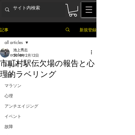
記事
新規登録
all articles
池上秀志
all articles
2018年2月12日
市町村駅伝欠場の報告と心
English
理的ラベリング
栄養
マラソン
心理
アンチエイジング
イベント
故障