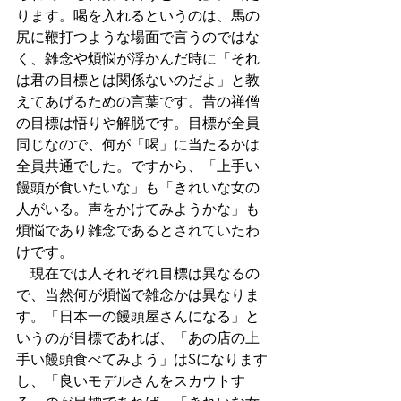
ります。喝を入れるというのは、馬の
尻に鞭打つような場面で言うのではな
く、雑念や煩悩が浮かんだ時に「それ
は君の目標とは関係ないのだよ」と教
えてあげるための言葉です。昔の禅僧
の目標は悟りや解脱です。目標が全員
同じなので、何が「喝」に当たるかは
全員共通でした。ですから、「上手い
饅頭が食いたいな」も「きれいな女の
人がいる。声をかけてみようかな」も
煩悩であり雑念であるとされていたわ
けです。
　現在では人それぞれ目標は異なるの
で、当然何が煩悩で雑念かは異なりま
す。「日本一の饅頭屋さんになる」と
いうのが目標であれば、「あの店の上
手い饅頭食べてみよう」はSになります
し、「良いモデルさんをスカウトす