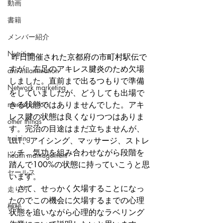
動画
書籍
メンバー紹介
Nutrition
 昨日開催された京都府の市町村駅伝で
すが、左足のアキレス腱炎のため欠場
anti-inflammation
しました。直前まで出るつもりで準備
Network marketing
をしていましたが、どうしても出場で
mental factors
きる状態ではありませんでした。アキ
レス腱の状態は良くなりつつはありま
other things
す。完治の目途はまだ立ちませんが、
training
LLLT、アイシング、マッサージ、ストレ
ッチ、気功を組み合わせながら段階を
health mamagement
踏んで100%の状態に持っていこうと思
セールス
います。
　さて、せっかく欠場することになっ
走り方
たのでこの機会に欠場するまでの心理
極秘
状態を追いながら心理的なラベリング