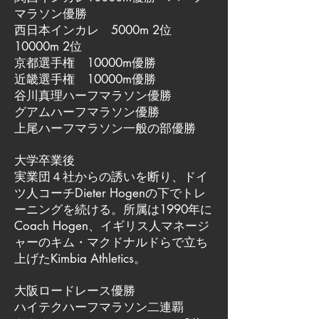
マラソン優勝
西日本インカレ 5000m 2位
10000m 2位
京都選手権 10000m優勝
近畿選手権 10000m優勝
谷川真理ハーフマラソン優勝
グアムハーフマラソン優勝
上尾ハーフマラソン一般の部優勝
大学卒業後
実業団４社からの誘いを断り、ドイ
ツ人コーチDieter Hogenの下でトレ
ーニングを続ける。所属は1990年に
Coach Hogen、イギリス人マネージ
ャーのキム・マクドナルドらで立ち
上げたKimbia Athletics。
大阪ロードレース優勝
ハイテクハーフマラソン二連覇