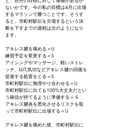
と、自分の目標に対して価値があるか
ないかです。今の私の目標は4月に出場
するマラソンで勝つことです。そうす
ると、市町村駅伝を欠場するという決
断を下すまでの過程は次のようになり
ます。
アキレス腱を痛める＝U
練習予定を変更する＝S
アイシングやマッサージ、軽いストレ
ッチ、LLLT,気功などアキレス腱の回復を
促進する処置をとる＝S
市町村駅伝に無理やり合わせる＝U
市町村駅伝に出ても100%大丈夫だとい
う確信が持てるように準備する＝Ｓ
アキレス腱炎を悪化させるリスクを取
って市町村駅伝に出場する＝U
アキレス腱を痛めた後、市町村駅伝に