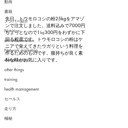
動画
書籍
先日、トウモロコシの粉25kgをアマゾ
メンバー紹介
ンで注文しました。送料込みで7000円
Nutrition
ちょっとなので1㎏300円をわずかに下
回る程度です。トウモロコシの粉はケ
anti-inflammation
ニアで覚えてきたウガリという料理を
Network marketing
作るためのものです。腹持ちが良く素
朴な味がお気に入りです。
mental factors
other things
training
health mamagement
セールス
走り方
極秘