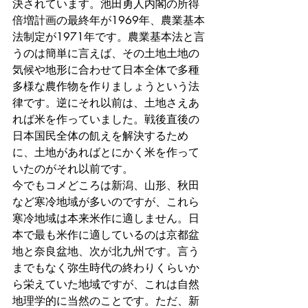
決されています。池田勇人内閣の所得
倍増計画の最終年が1969年、農業基本
法制定が1971年です。農業基本法と言
うのは簡単に言えば、その土地土地の
気候や地形に合わせて日本全体で多種
多様な農作物を作りましょうという法
律です。逆にそれ以前は、土地さえあ
れば米を作っていました。戦後直後の
日本国民全体の飢えを解決するため
に、土地があればとにかく米を作って
いたのがそれ以前です。
今でもコメどころは新潟、山形、秋田
など寒冷地域が多いのですが、これら
寒冷地域は本来米作に適しません。日
本で最も米作に適しているのは京都盆
地と奈良盆地、次が北九州です。言う
までもなく弥生時代の終わりくらいか
ら栄えていた地域ですが、これは自然
地理学的に当然のことです。ただ、新