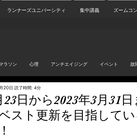
ランナーズユニバーシティ
集中講義
ズームコ
マラソン
心理
アンチエイジング
イベント
故
9月20日
読了時間: 4分
anti-inflammation
Network marketing
mental factors
9月23日から2023年3月31
ベスト更新を目指してい
t
セールス
走り方
極秘
！