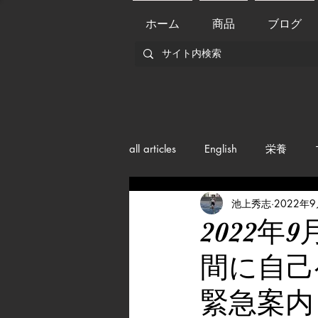
ホーム
商品
ブログ
all articles
English
栄養
池上秀志
2022年
メンバー紹介
Nutrition
2022年
間に自己
training
health mamagemen
緊急案内