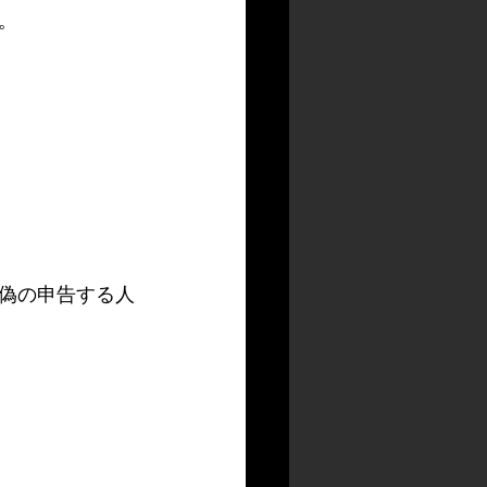
。
偽の申告する人