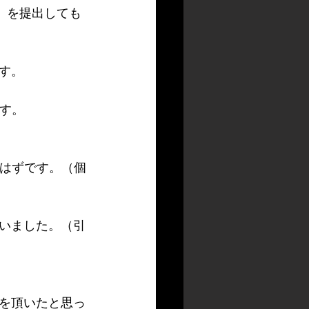
）を提出しても
す。
す。
るはずです。（個
いました。（引
を頂いたと思っ