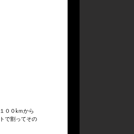
１００kｍから
トで割ってその