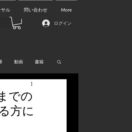
ンサル
問い合わせ
More
ログイン
障
動画
書籍
other things
日までの
る方に