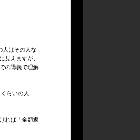
の人はその人な
に見えますが、
での講義で理解
」くらいの人
ければ「全額返