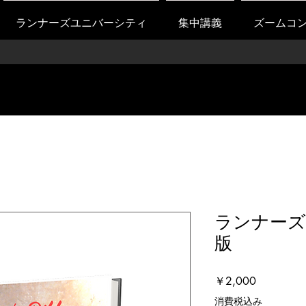
ランナーズユニバーシティ
集中講義
ズームコ
ランナーズ
版
価
￥2,000
格
消費税込み