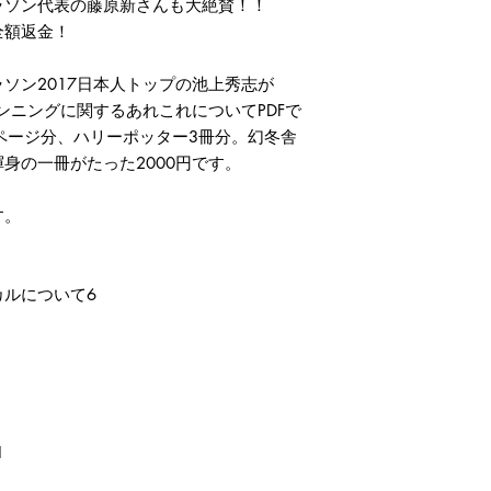
ラソン代表の藤原新さんも大絶賛！！
全額返金！
ン2017日本人トップの池上秀志が
でランニングに関するあれこれについてPDFで
0ページ分、ハリーポッター3冊分。幻冬舎
身の一冊がたった2000円です。
す。
ルについて6
1