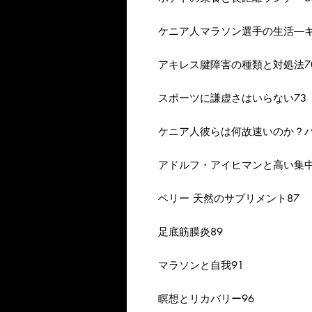
ケニア人マラソン選手の生活―キ
アキレス腱障害の種類と対処法7
スポーツに謙虚さはいらない73
ケニア人彼らは何故速いのか？ハ
アドルフ・アイヒマンと高い集中
ベリー 天然のサプリメント87
足底筋膜炎89
マラソンと自我91
瞑想とリカバリー96