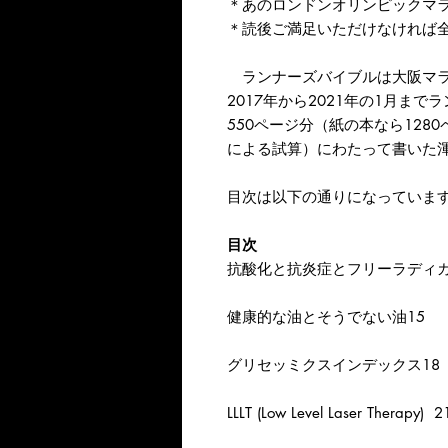
＊あのロンドンオリンピックマ
＊読後ご満足いただけなければ
ランナーズバイブルは大阪マラソ
2017年から2021年の1月ま
550ページ分（紙の本なら128
による試算）にわたって書いた渾
目次は以下の通りになっていま
目次
抗酸化と抗炎症とフリーラディカ
健康的な油とそうでない油15
グリセッミクスインデックス18
LLLT (Low Level Laser Therapy) 2