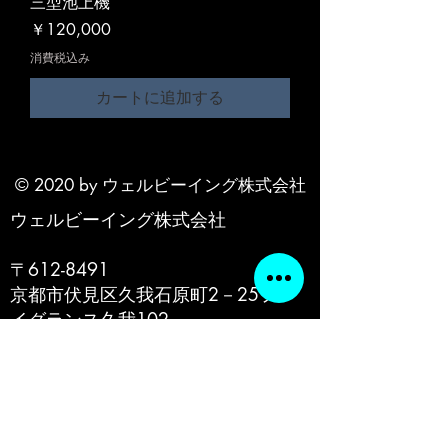
三型池上機
価格
￥120,000
消費税込み
カートに追加する
© 2020 by ウェルビーイング株式会社
ウェルビーイング株式会社
〒612-8491
京都市伏見区久我石原町2－25フレ
イグランス久我102
電話番号
080-6125-8417
​ペット：レオ（荒獅子）