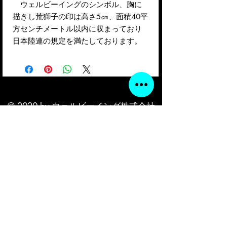
ウェルビーイングのシンボル、胸に
描きし荒獅子の印は高さ5㎝、面積40平
方センチメートル以内に収まっており
日本陸連の規定を満たしております。
© 2020 by ウェルビーイング株式会社
ウェルビーイング株式会社
〒612-8491
京都市伏見区久我石原町2－25フレ
イグランス久我102
電話番号
080-6125-8417
​ペット：レオ（荒獅子）