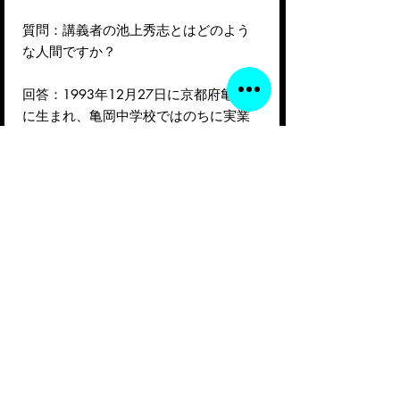
質問：講義者の池上秀志とはどのよう
な人間ですか？
回答：1993年12月27日に京都府亀岡市
に生まれ、亀岡中学校ではのちに実業
団選手になるような選手を何人も育て
たり、都道府県対抗女子駅伝京都チー
ム5連覇の時代の中学生の指導にあたら
れた名指導者神先宏彰先生の薫陶を受
け、私自身も都道府県対抗男子駅伝を
京都府代表として走り、6区で区間賞を
獲得しました。
高校はたった部員3名、しかも一番速
い子で5000m18分台という状況から、
インターハイ総合優勝3回、全国高校駅
伝準優勝まで導いた名監督中島道雄先
生の薫陶を受け、京都府駅伝は3年連続