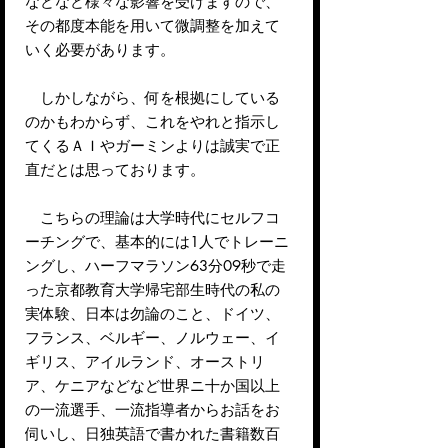
などなど様々な影響を受けますので、
その都度本能を用いて微調整を加えて
いく必要があります。
しかしながら、何を根拠にしている
のかもわからず、これをやれと指示し
てくるＡＩやガーミンよりは誠実で正
直だとは思っております。
こちらの理論は大学時代にセルフコ
ーチングで、基本的には1人でトレーニ
ングし、ハーフマラソン63分09秒で走
った京都教育大学帰宅部生時代の私の
実体験、日本は勿論のこと、ドイツ、
フランス、ベルギー、ノルウェー、イ
ギリス、アイルランド、オーストリ
ア、ケニアなどなど世界ニ十か国以上
の一流選手、一流指導者からお話をお
伺いし、日独英語で書かれた書籍数百