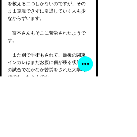
を教える二つしかないのですが、その
まま克服できずに引退していく人も少
なからずいます。
富本さんもそこに苦労されたようで
す。
また別で手術もされて、最後の関東
インカレはまだお腹に傷が残る状態で
の試合でなかなか苦労をされた大学時
代であったようです。
そして、現在は旦那様のお仕事の関
係で中国に長期滞在されたこともあっ
て、日中バイリンガル司会としてご活
躍され、様々な結婚式で司会をされた
り、またモデルも務めておられ先日の
漢服アワードモデルではミセス部門で
優勝されました。原宿駅のポスターに