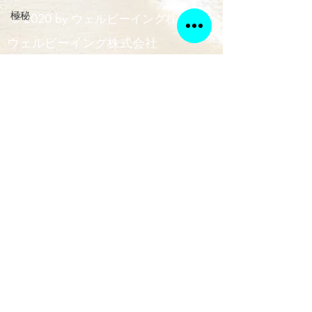
極秘
© 2020 by ウェルビーイング株式会社
ウェルビーイング株式会社
〒612-8491
京都市伏見区久我石原町2－25フレ
イグランス久我102
電話番号
080-6125-8417
​ペット：レオ（荒獅子）