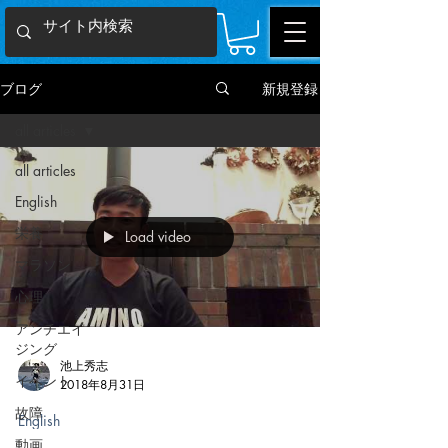
ブログ
新規登録
all articles
all articles
English
栄養
Load video
マラソン
心理
アンチエイ
ジング
池上秀志
イベント
2018年8月31日
故障
English
動画