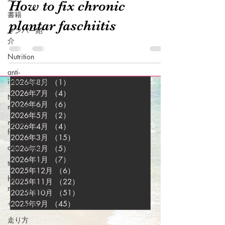
How to fix chronic
書籍
plantar faschiitis
メンバー紹
介
Nutrition
anti-
inflammation
2026年8月
（1）
1件の記事
2026年7月
（4）
4件の記事
Network
2026年6月
（6）
6件の記事
marketing
2026年5月
（2）
2件の記事
mental
2026年4月
（4）
4件の記事
factors
2026年3月
（15）
15件の記事
other things
2026年2月
（5）
5件の記事
2026年1月
（7）
7件の記事
training
2025年12月
（6）
6件の記事
health
2025年11月
（22）
22件の記事
mamagement
2025年10月
（51）
51件の記事
セールス
2025年9月
（45）
45件の記事
走り方