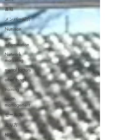
書籍
メンバー紹介
Nutrition
anti-
inflammation
Network
marketing
mental factors
other things
training
health
mamagement
セールス
走り方
極秘