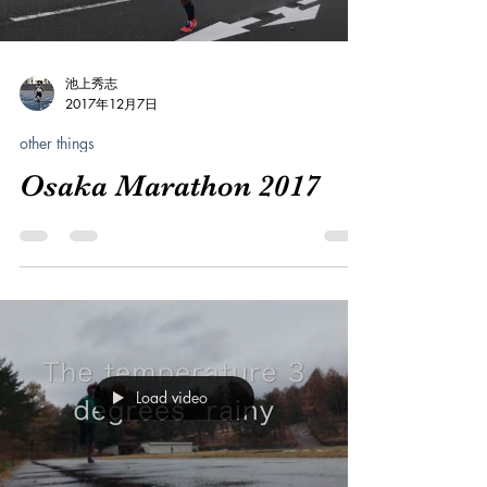
池上秀志
2017年12月7日
other things
Osaka Marathon 2017
Load video