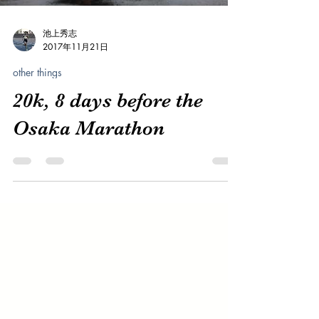
池上秀志
2017年11月21日
other things
20k, 8 days before the
Osaka Marathon