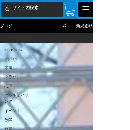
ブログ
新規登録
other things
all articles
English
栄養
マラソン
心理
アンチエイジ
ング
イベント
故障
動画