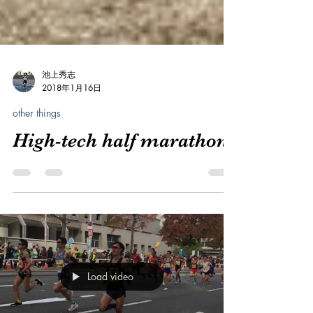
池上秀志
2018年1月16日
other things
High-tech half marathon
Load video