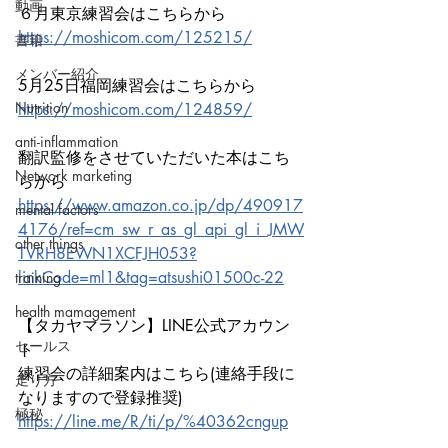
動画
６月東京練習会はこちらから
https://moshicom.com/125215/
書籍
メンバー紹介
5月25日福岡練習会はこちらから
Nutrition
https://moshicom.com/124859/
anti-inflammation
翻訳監修をさせていただいた本はこち
Network marketing
らから
https://www.amazon.co.jp/dp/490917
mental factors
4176/ref=cm_sw_r_as_gl_api_gl_i_JMW
other things
TVRH8EWN1XCFJH053?
linkCode=ml1&tag=atsushi01500c-22
training
health mamagement
【タカヤマラソン】LINE公式アカウン
セールス
ト
練習会の詳細案内はこちら(連絡手段に
走り方
なりますので登録推奨)
極秘
https://line.me/R/ti/p/%40362cngup