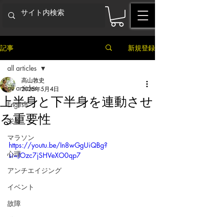
記事
新規登録
all articles
高山敦史
all articles
2025年5月4日
上半身と下半身を連動させ
English
る重要性
栄養
マラソン
https://youtu.be/In8wGgUiQBg?
心理
si=JOzc7jSHVeXO0qp7
アンチエイジング
イベント
故障