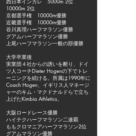
西日本インカレ 5000m 2位
10000m 2位
京都選手権 10000m優勝
近畿選手権 10000m優勝
谷川真理ハーフマラソン優勝
グアムハーフマラソン優勝
上尾ハーフマラソン一般の部優勝
大学卒業後
実業団４社からの誘いを断り、ドイ
ツ人コーチDieter Hogenの下でトレ
ーニングを続ける。所属は1990年に
Coach Hogen、イギリス人マネージ
ャーのキム・マクドナルドらで立ち
上げたKimbia Athletics。
大阪ロードレース優勝
ハイテクハーフマラソン二連覇
ももクロマニアハーフマラソン2位
グアムマラソン優勝