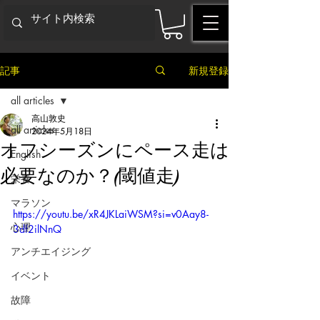
記事
新規登録
all articles
高山敦史
all articles
2024年5月18日
オフシーズンにペース走は
English
必要なのか？(閾値走)
栄養
マラソン
https://youtu.be/xR4JKLaiWSM?si=v0Aay8-
心理
3df2ilNnQ
アンチエイジング
イベント
故障