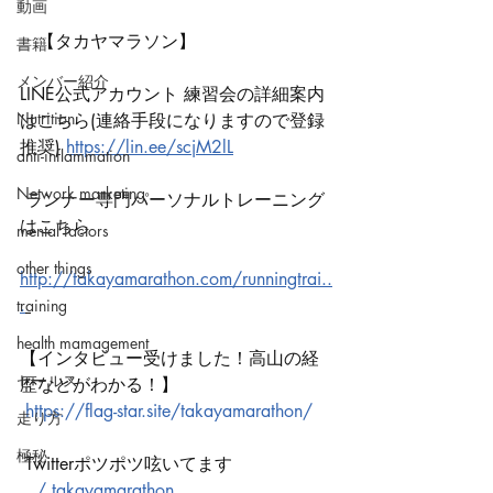
動画
　【タカヤマラソン】
書籍
メンバー紹介
LINE公式アカウント 練習会の詳細案内
Nutrition
はこちら(連絡手段になりますので登録
推奨) 
https://lin.ee/scjM2lL
anti-inflammation
Network marketing
 ランナー専門パーソナルトレーニング
はこちら
mental factors
other things
http://takayamarathon.com/runningtrai..
.
training
health mamagement
【インタビュー受けました！高山の経
セールス
歴などがわかる！】
https://flag-star.site/takayamarathon/
走り方
極秘
 Twitterポツポツ呟いてます
  / takayamarathon  