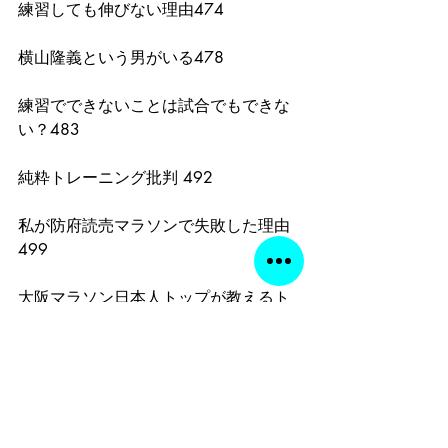
練習しても伸びない理由474
横山隆義という男がいる478
練習でできないことは試合でもできな
い？483
純粋トレーニング批判 492
私が防府読売マラソンで失敗した理由
499
大阪マラソン日本人トップが教えるト
レーニングのワンポイントアドバイ ス
504
もしも池上秀志が治療器具を一つだけ
選ぶなら509