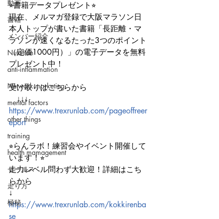
動画
⭐︎書籍データプレゼント⭐︎
現在、メルマガ登録で大阪マラソン日
書籍
本人トップが書いた書籍「長距離・マ
メンバー紹介
ラソンが速くなるたった3つのポイント
（定価1000円）」の電子データを無料
Nutrition
プレゼント中！
anti-inflammation
Network marketing
受け取りはこちらから
　↓↓↓
mental factors
https://www.trexrunlab.com/pageoffreer
other things
eport
training
⭐︎らんラボ！練習会やイベント開催して
health mamagement
います！⭐︎
走力レベル問わず大歓迎！詳細はこち
セールス
らから
走り方
↓
極秘
https://www.trexrunlab.com/kokkirenba
se