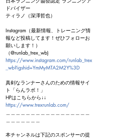
日本ランニング協会認定 ランニングア
ドバイザー
ティラノ（深澤哲也）
Instagram（最新情報、トレーニング情
報など投稿してます！ぜひフォローお
願いします！）
（@runlab_trex_wb)
https://www.instagram.com/runlab_trex
_wb?igshid=YmMyMTA2M2Y%3D
真剣なランナーさんのための情報サイ
ト「らんラボ！」
HPはこちらから↓↓　　　
https://www.trexrunlab.com/
＿＿＿＿＿＿＿＿＿＿＿＿＿＿＿＿＿
＿＿＿＿＿＿＿
本チャンネルは下記のスポンサーの提