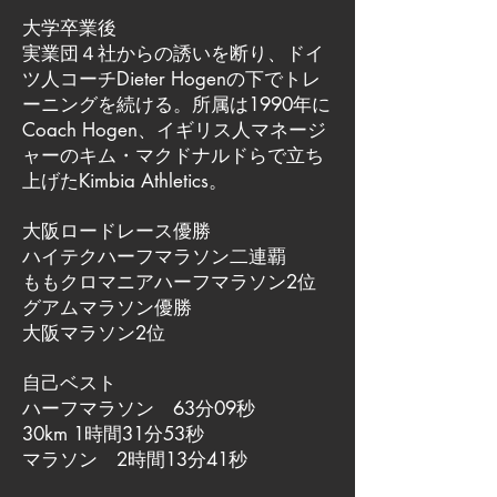
大学卒業後
実業団４社からの誘いを断り、ドイ
ツ人コーチDieter Hogenの下でトレ
ーニングを続ける。所属は1990年に
Coach Hogen、イギリス人マネージ
ャーのキム・マクドナルドらで立ち
上げたKimbia Athletics。
大阪ロードレース優勝
ハイテクハーフマラソン二連覇
ももクロマニアハーフマラソン2位
グアムマラソン優勝
大阪マラソン2位
自己ベスト
ハーフマラソン 63分09秒
30km 1時間31分53秒
マラソン 2時間13分41秒