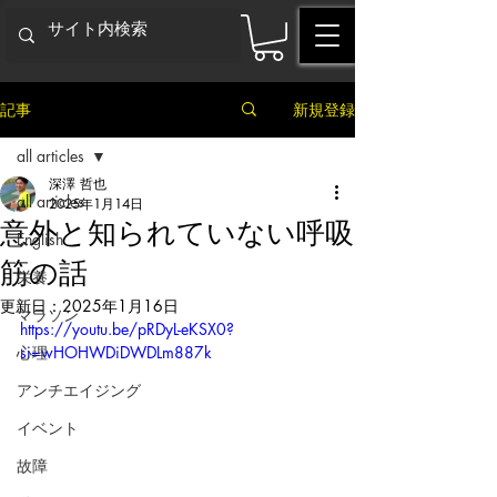
記事
新規登録
all articles
深澤 哲也
all articles
2025年1月14日
意外と知られていない呼吸
English
筋の話
栄養
更新日：
2025年1月16日
マラソン
https://youtu.be/pRDyL-eKSX0?
心理
si=wHOHWDiDWDLm887k
アンチエイジング
イベント
故障