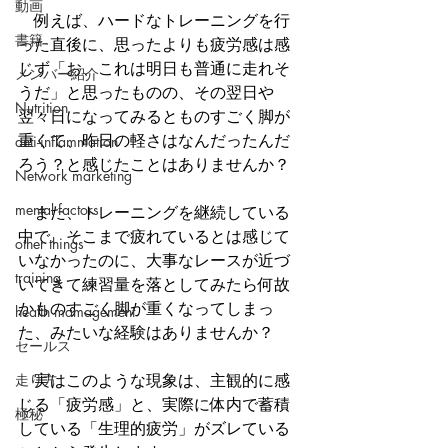
動画
　例えば、ハードなトレーニングを行
書籍
った直後に、思ったよりも疲労感は感
じず「お、これは明日も普通に走れそ
メンバー紹介
うだ」と思ったものの、その翌日や
Nutrition
翌々日になってみるとものすごく脚が
重くて、昨日の軽さはなんだったんだ
anti-inflammation
ろう？と感じたことはありませんか？
Network marketing
mental factors
　また、トレーニングを継続している
中で、そこまで疲れているとは感じて
other things
いなかったのに、大事なレースが近づ
training
いてきて練習量を落としてみたら何故
かものすごく脚が重くなってしまっ
health mamagement
た、みたいな経験はありませんか？
セールス
走り方
　実はこのような現象は、主観的に感
じる「疲労感」と、実際に体内で蓄積
極秘
している「生理的疲労」がズレている