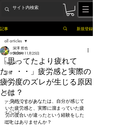
記事
新規登録
all articles
深澤 哲也
all articles
2025年11月25日
「思ってたより疲れて
English
た・・・」疲労感と実際の
栄養
疲労度のズレが生じる原因
マラソン
とは？
心理
　突然ですがあなたは、自分が感じて
アンチエイジング
いた疲労感と、実際に溜まっていた疲
イベント
労の度合いが違ったという経験をした
故障
ことはありませんか？