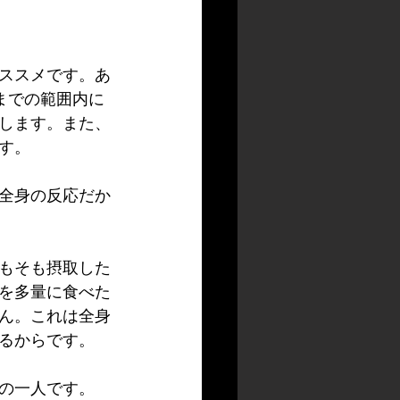
ススメです。あ
までの範囲内に
します。また、
す。
全身の反応だか
もそも摂取した
を多量に食べた
ん。これは全身
るからです。
の一人です。