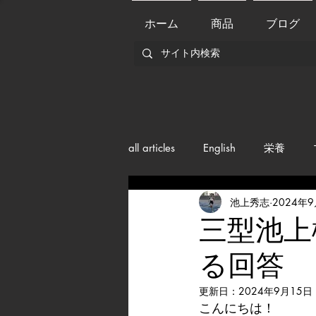
ホーム
商品
ブログ
all articles
English
栄養
池上秀志
2024年
メンバー紹介
Nutrition
三型池上
る回答
training
health mamagemen
更新日：
2024年9月15日
こんにちは！