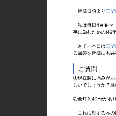
　皆様日頃より
三型
　私は毎日4台並べ
事に励むための体調
　さて、本日は
三型
る回答を皆様にも共
ご質問
①現在膝に痛みがあ
しいでしょうか？膝
②全灯と40Hzが
　これに対する私の