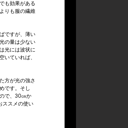
でも効果がある
よりも服の繊維
ばですが、薄い
光の量は少ない
は光には波状に
空いていれば、
た方が光の強さ
めです。そし
ので、30㎝か
おススメの使い