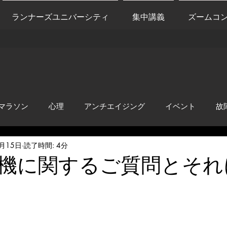
ランナーズユニバーシティ
集中講義
ズームコ
マラソン
心理
アンチエイジング
イベント
故
9月15日
読了時間: 4分
anti-inflammation
Network marketing
mental factors
機に関するご質問とそれ
t
セールス
走り方
極秘