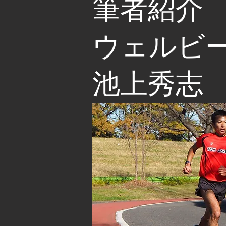
筆者紹介
​ウェルビ
池上秀志