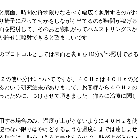
と裏面、時間の許す限りなるべく幅広く照射するのがお
り椅子に座って何かをしながら当てるのが時間が稼げる
面を照射して、そのあと寝転がってハムストリングスか
が許せば照射できると望ましいです。
のプロトコルとしては表面と裏面を10分ずつ照射でき
ＨＺの使い分けについてですが、４０Ｈｚは４０Ｈｚの
るという研究結果がありまして、お客様から４０Ｈｚの
ったために、つけさせて頂きました。痛みに治療に関し
用する場合のみ、温度が上がらないように４０Ｈｚを使
使わない限りはやけどするような温度にまでは達しませ
る場合は、熱を加えると悪化するので、熱が上がらない