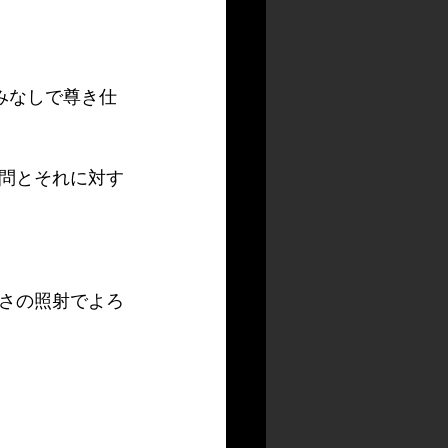
みなしで尊き仕
問とそれに対す
さの照射でよろ