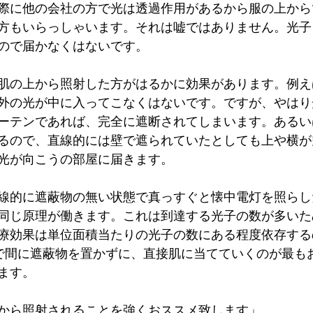
際に他の会社の方で光は透過作用があるから服の上から
方もいらっしゃいます。それは嘘ではありません。光子
ので届かなくはないです。
肌の上から照射した方がはるかに効果があります。例え
外の光が中に入ってこなくはないです。ですが、やはり
ーテンであれば、完全に遮断されてしまいます。あるい
るので、直線的には壁で遮られていたとしても上や横が
光が向こうの部屋に届きます。
線的に遮蔽物の無い状態で真っすぐと懐中電灯を照らし
同じ原理が働きます。これは到達する光子の数が多いた
療効果は単位面積当たりの光子の数にある程度依存する
で間に遮蔽物を置かずに、直接肌に当てていくのが最も
ます。
から照射されることを強くおススメ致します」