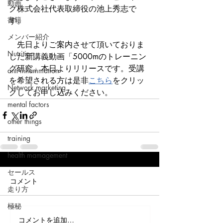
動画
グ株式会社代表取締役の池上秀志で
書籍
す。
メンバー紹介
　先日よりご案内させて頂いておりま
Nutrition
した新講義動画「5000mのトレーニン
グ研究」本日よりリリースです。受講
anti-inflammation
を希望される方は是非
こちら
をクリッ
Network marketing
クしてお申し込みください。
mental factors
other things
training
health mamagement
セールス
コメント
走り方
極秘
コメントを追加…