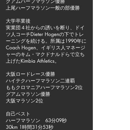
グアムハーフマラソン優勝
上尾ハーフマラソン一般の部優勝
大学卒業後
実業団４社からの誘いを断り、ドイ
ツ人コーチDieter Hogenの下でトレ
ーニングを続ける。所属は1990年に
Coach Hogen、イギリス人マネージ
ャーのキム・マクドナルドらで立ち
上げたKimbia Athletics。
大阪ロードレース優勝
ハイテクハーフマラソン二連覇
ももクロマニアハーフマラソン2位
グアムマラソン優勝
大阪マラソン2位
自己ベスト
ハーフマラソン 63分09秒
30km 1時間31分53秒