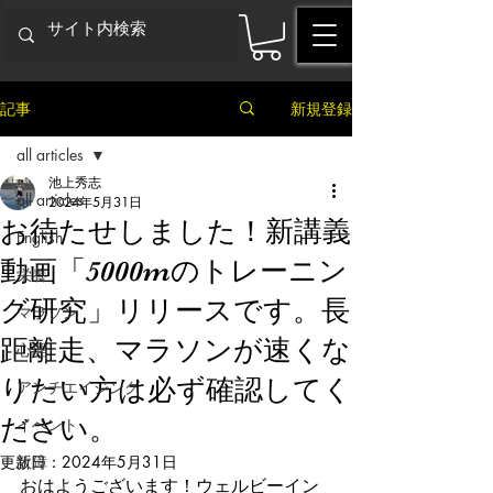
記事
新規登録
all articles
池上秀志
all articles
2024年5月31日
お待たせしました！新講義
English
動画「5000mのトレーニン
栄養
グ研究」リリースです。長
マラソン
距離走、マラソンが速くな
心理
りたい方は必ず確認してく
アンチエイジング
ださい。
イベント
更新日：
故障
2024年5月31日
おはようございます！ウェルビーイン