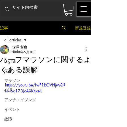
記事
新規登録
all articles
深澤 哲也
all articles
2024年5月10日
ハーフマラソンに関するよ
English
くある誤解
栄養
マラソン
https://youtu.be/fwF1bOVHjMQ?
心理
si=6q17DJcAXKtjxeIL
アンチエイジング
イベント
故障