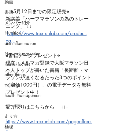
動画
　⭐︎5月12日までの限定販売⭐︎ 
書籍
新講義「ハーフマラソンの為のトレー
メンバー紹介
ニング」 ↓↓
Nutrition
https://www.trexrunlab.com/product-
pa...
anti-inflammation
Network marketing
⭐︎書籍データプレゼント⭐︎ 
現在、メルマガ登録で大阪マラソン日
mental factors
本人トップが書いた書籍「長距離・マ
other things
ラソンが速くなるたった3つのポイント
（定価1000円）」の電子データを無料
training
プレゼント中！ 
health mamagement
セールス
受け取りはこちらから 　↓↓↓
走り方
https://www.trexrunlab.com/pageoffree.
極秘
..