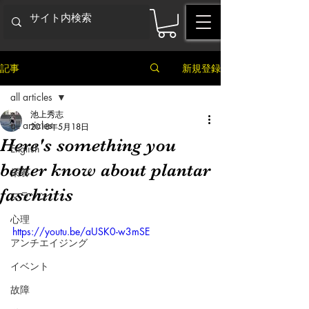
記事
新規登録
all articles
池上秀志
all articles
2018年5月18日
Here's something you
English
better know about plantar
栄養
faschiitis
マラソン
心理
https://youtu.be/aUSK0-w3mSE
アンチエイジング
イベント
故障