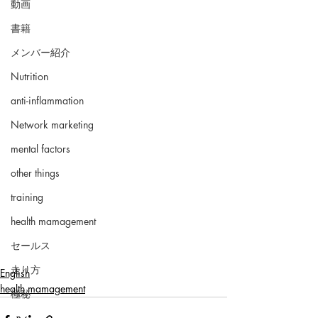
動画
書籍
メンバー紹介
Nutrition
anti-inflammation
Network marketing
mental factors
other things
training
health mamagement
セールス
走り方
English
health mamagement
極秘