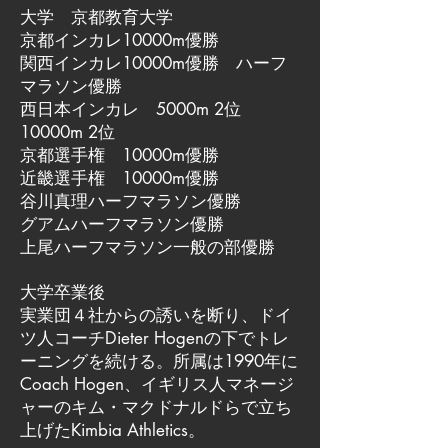
大学 京都教育大学
京都インカレ10000m優勝
関西インカレ10000m優勝 ハーフ
マラソン優勝
西日本インカレ 5000m 2位
10000m 2位
京都選手権 10000m優勝
近畿選手権 10000m優勝
谷川真理ハーフマラソン優勝
グアムハーフマラソン優勝
上尾ハーフマラソン一般の部優勝
大学卒業後
実業団４社からの誘いを断り、ドイ
ツ人コーチDieter Hogenの下でトレ
ーニングを続ける。所属は1990年に
Coach Hogen、イギリス人マネージ
ャーのキム・マクドナルドらで立ち
上げたKimbia Athletics。