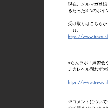
現在、メルマガ登録
るたった3つのポイ
受け取りはこちらか
　↓↓↓
https://www.trexrun
⭐︎らんラボ！練習会
走力レベル問わず大
↓
https://www.trexrun
※コメントについて