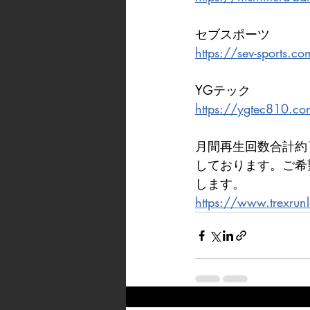
セブスポーツ
https://sev-sports.c
YGテック
https://ygtec810.c
月間再生回数合計約
しております。ご希
します。
https://www.trexrun