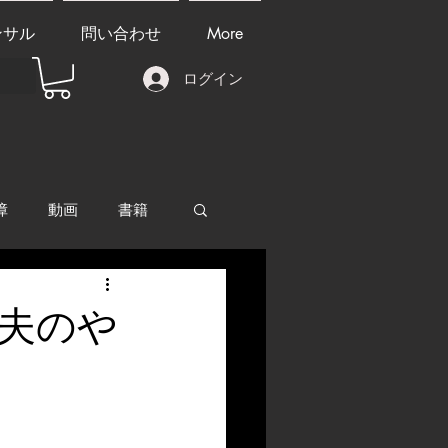
ンサル
問い合わせ
More
ログイン
障
動画
書籍
other things
夫のや