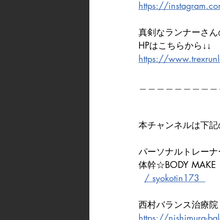
https://instagram.co
真剣なランナーさん
HPはこちらから↓↓
https://www.trexrun
＿＿＿＿＿＿＿＿＿
本チャンネルは下記
パーソナルトレーナー
体幹☆BODY MAKE
/ syokotin173  
西村バランス治療院
https://nishimura-ba