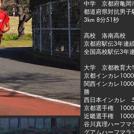
中学 京都府亀岡
都道府県対抗男子
3km 8分51秒
高校 洛南高校
京都府駅伝3年連
全国高校駅伝3年連
大学 京都教育大
京都インカレ1000
関西インカレ100
勝
西日本インカレ 500
京都選手権 1000
近畿選手権 1000
谷川真理ハーフマ
グアムハーフマラ