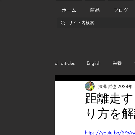
ホーム
商品
ブログ
all articles
English
栄養
深澤 哲也
2024年
メンバー紹介
Nutrition
距離走す
り方を解
training
health mamagemen
https://youtu.be/SY