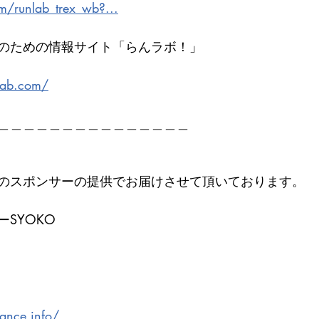
m/runlab_trex_wb?...
のための情報サイト「らんラボ！」
　　　
lab.com/
＿＿＿＿＿＿＿＿＿＿＿＿＿＿＿
のスポンサーの提供でお届けさせて頂いております。
SYOKO
lance.info/