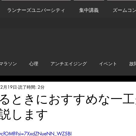
ランナーズユニバーシティ
集中講義
ズームコ
マラソン
心理
アンチエイジング
イベント
故
12月19日
読了時間: 2分
anti-inflammation
Network marketing
mental factors
るときにおすすめな一工
説します
t
セールス
走り方
極秘
eAwcfOMfI?si=7XxdZNueNN_WZ5BI