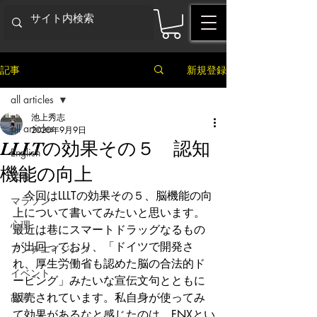
記事
新規登録
all articles
池上秀志
all articles
2020年9月9日
LLLTの効果その５ 認知
English
機能の向上
栄養
　今回はLLLTの効果その５、脳機能の向
マラソン
上について書いてみたいと思います。
心理
最近は巷にスマートドラッグなるもの
が出回っており、「ドイツで開発さ
アンチエイジング
れ、厚生労働省も認めた脳の合法的ド
イベント
ーピング」みたいな宣伝文句とともに
故障
販売されています。私自身が使ってみ
て効果があるなと感じたのは、FNXとい