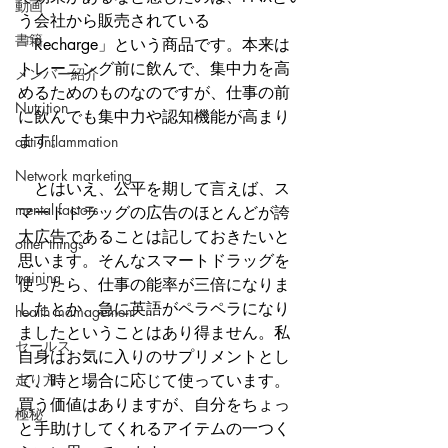
動画
う会社から販売されている
書籍
「Recharge」という商品です。本来は
トレーニング前に飲んで、集中力を高
メンバー紹介
めるためのものなのですが、仕事の前
Nutrition
に飲んでも集中力や認知機能が高まり
ます。
anti-inflammation
Network marketing
　とはいえ、公平を期して言えば、ス
mental factors
マートドラッグの広告のほとんどが誇
大広告であることは記しておきたいと
other things
思います。そんなスマートドラッグを
training
使ったら、仕事の能率が三倍になりま
したとか、急に英語がペラペラになり
health mamagement
ましたということはあり得ません。私
セールス
自身はお気に入りのサプリメントとし
走り方
て、時と場合に応じて使っています。
買う価値はありますが、自分をちょっ
極秘
と手助けしてくれるアイテムの一つく