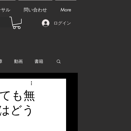
ンサル
問い合わせ
More
ログイン
障
動画
書籍
other things
ても無
はどう