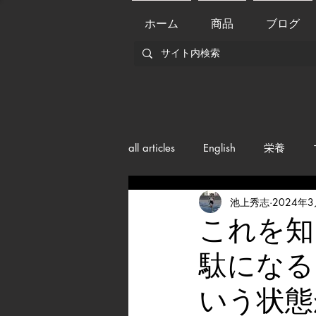
ホーム
商品
ブログ
all articles
English
栄養
池上秀志
2024年
メンバー紹介
Nutrition
これを知
駄になる
training
health mamagemen
いう状態