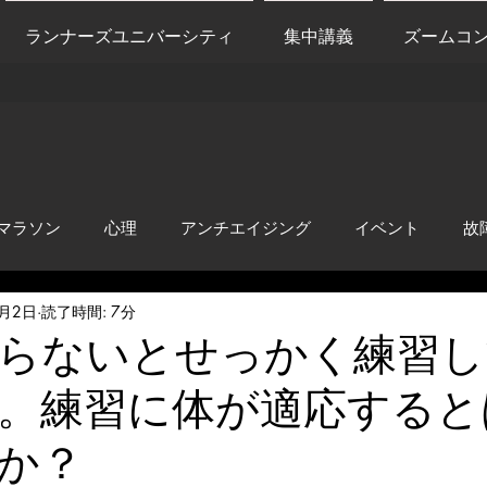
ランナーズユニバーシティ
集中講義
ズームコ
マラソン
心理
アンチエイジング
イベント
故
3月2日
読了時間: 7分
anti-inflammation
Network marketing
mental factors
らないとせっかく練習し
。練習に体が適応すると
t
セールス
走り方
極秘
か？