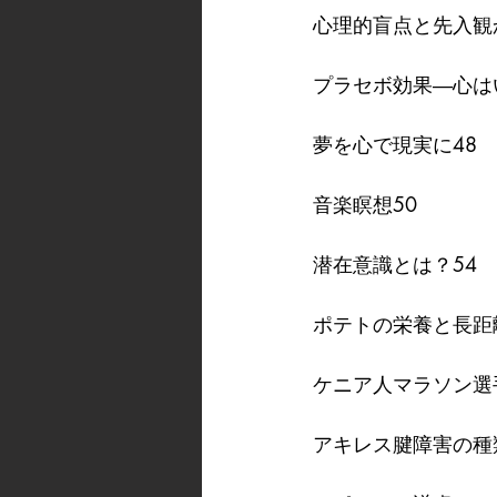
心理的盲点と先入観
プラセボ効果―心は
夢を心で現実に48
音楽瞑想50
潜在意識とは？54
ポテトの栄養と長距
ケニア人マラソン選
アキレス腱障害の種