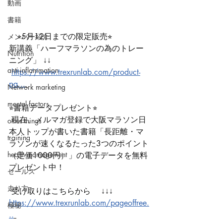
動画
書籍
　⭐︎5月12日までの限定販売⭐︎ 
メンバー紹介
新講義「ハーフマラソンの為のトレー
Nutrition
ニング」 ↓↓
anti-inflammation
https://www.trexrunlab.com/product-
pa...
Network marketing
mental factors
⭐︎書籍データプレゼント⭐︎
 現在、メルマガ登録で大阪マラソン日
other things
本人トップが書いた書籍「長距離・マ
training
ラソンが速くなるたった3つのポイント
health mamagement
（定価1000円）」の電子データを無料
プレゼント中！
セールス
走り方
 受け取りはこちらから 　↓↓↓ 
https://www.trexrunlab.com/pageoffree.
極秘
..