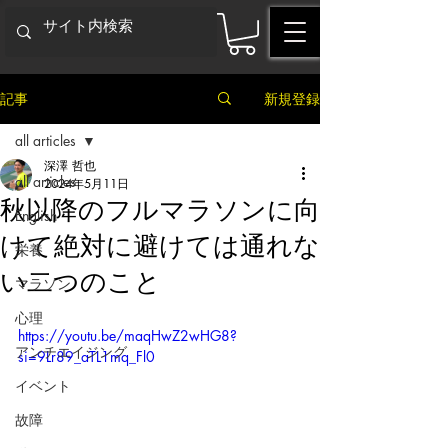
記事
新規登録
all articles
深澤 哲也
all articles
2024年5月11日
秋以降のフルマラソンに向
English
けて絶対に避けては通れな
栄養
い二つのこと
マラソン
心理
https://youtu.be/maqHwZ2wHG8?
アンチエイジング
si=9Lr89_aTL1mq_Fl0
イベント
故障