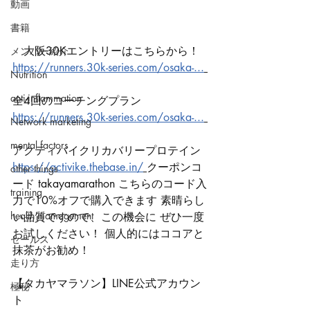
動画
書籍
　大阪30Kエントリーはこちらから！ 
メンバー紹介
https://runners.30k-series.com/osaka-...
Nutrition
anti-inflammation
全4回のコーチングプラン 
https://runners.30k-series.com/osaka-...
Network marketing
mental factors
アクティバイクリカバリープロテイン 
https://activike.thebase.in/
クーポンコ
other things
ード takayamarathon こちらのコード入
training
力で10%オフで購入できます 素晴らし
health mamagement
い品質ですので、この機会に ぜひ一度
お試しください！ 個人的にはココアと
セールス
抹茶がお勧め！ 
走り方
【タカヤマラソン】LINE公式アカウン
極秘
ト