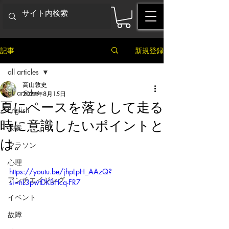
記事
新規登録
all articles
高山敦史
all articles
2024年8月15日
夏にペースを落として走る
English
時に意識したいポイントと
栄養
は。
マラソン
心理
https://youtu.be/jhpLpH_AAzQ?
アンチエイジング
si=nL3pwtDKBHcq-FR7
イベント
故障