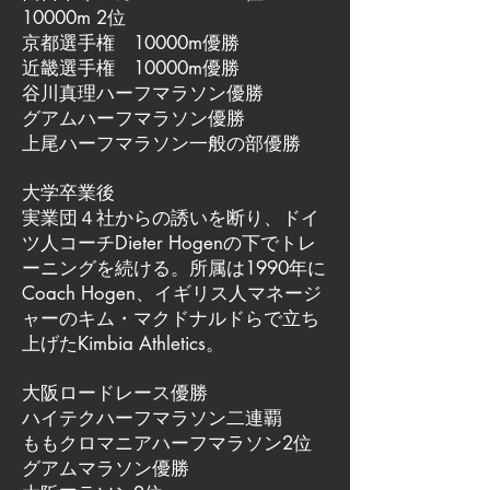
10000m 2位
京都選手権 10000m優勝
近畿選手権 10000m優勝
谷川真理ハーフマラソン優勝
グアムハーフマラソン優勝
上尾ハーフマラソン一般の部優勝
大学卒業後
実業団４社からの誘いを断り、ドイ
ツ人コーチDieter Hogenの下でトレ
ーニングを続ける。所属は1990年に
Coach Hogen、イギリス人マネージ
ャーのキム・マクドナルドらで立ち
上げたKimbia Athletics。
大阪ロードレース優勝
ハイテクハーフマラソン二連覇
ももクロマニアハーフマラソン2位
グアムマラソン優勝