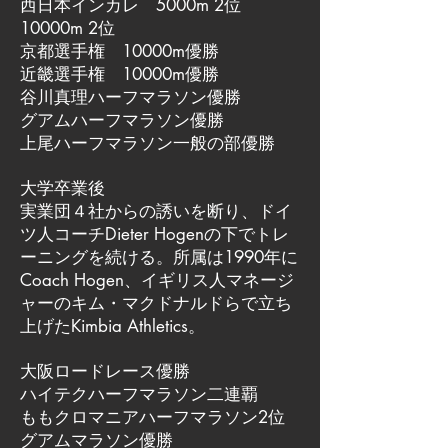
西日本インカレ 5000m 2位
10000m 2位
京都選手権 10000m優勝
近畿選手権 10000m優勝
谷川真理ハーフマラソン優勝
グアムハーフマラソン優勝
上尾ハーフマラソン一般の部優勝
大学卒業後
実業団４社からの誘いを断り、ドイ
ツ人コーチDieter Hogenの下でトレ
ーニングを続ける。所属は1990年に
Coach Hogen、イギリス人マネージ
ャーのキム・マクドナルドらで立ち
上げたKimbia Athletics。
大阪ロードレース優勝
ハイテクハーフマラソン二連覇
ももクロマニアハーフマラソン2位
グアムマラソン優勝