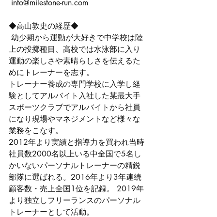
info@milestone-run.com
◆高山敦史の経歴◆
 幼少期から運動が大好きで中学校は陸
上の投擲種目、高校では水泳部に入り
運動の楽しさや素晴らしさを伝えるた
めにトレーナーを志す。 
トレーナー養成の専門学校に入学し経
験としてアルバイト入社した某最大手
スポーツクラブでアルバイトから社員
になり現場やマネジメントなど様々な
業務をこなす。 
2012年より実績と指導力を買われ当時
社員数2000名以上いる中全国で5名し
かいないパーソナルトレーナーの精鋭
部隊に選ばれる。2016年より3年連続
顧客数・売上全国1位を記録。 2019年
より独立しフリーランスのパーソナル
トレーナーとして活動。