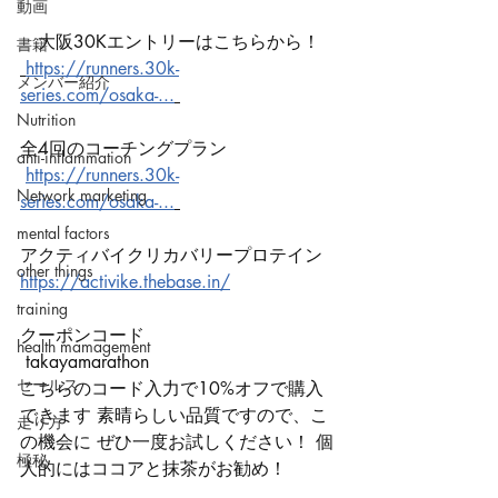
動画
　大阪30Kエントリーはこちらから！
書籍
https://runners.30k-
メンバー紹介
series.com/osaka-...
Nutrition
全4回のコーチングプラン
anti-inflammation
https://runners.30k-
Network marketing
series.com/osaka-...
mental factors
アクティバイクリカバリープロテイン 
other things
https://activike.thebase.in/
training
クーポンコード
health mamagement
 takayamarathon 
セールス
こちらのコード入力で10%オフで購入
できます 素晴らしい品質ですので、こ
走り方
の機会に ぜひ一度お試しください！ 個
極秘
人的にはココアと抹茶がお勧め！ 