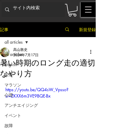
記事
新規登録
all articles
高山敦史
all articles
2024年7月17日
暑い時期のロング走の適切
English
なやり方
栄養
マラソン
https://youtu.be/QQ4sW_Vpsso?
心理
si=ZKXX6m3VE9BQE-Bx
アンチエイジング
イベント
故障