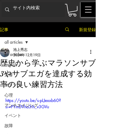
記事
新規登録
all articles
池上秀志
all articles
2024年12月19日
歴史から学ぶマラソンサブ
English
3やサブエガを達成する効
栄養
率の良い練習方法
マラソン
心理
https://youtu.be/s-pLJexxb60?
アンチエイジング
si=PYmDVha3ih_v3GVu
イベント
故障