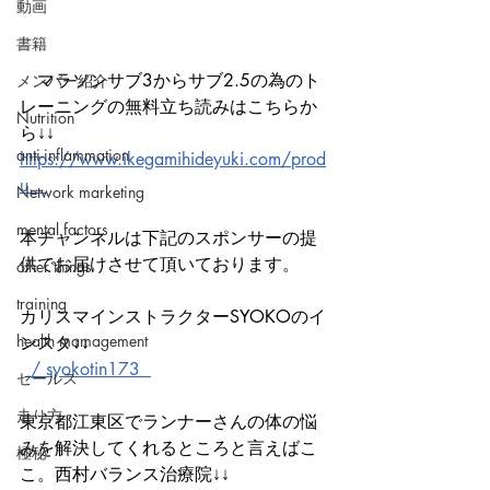
動画
書籍
　マラソンサブ3からサブ2.5の為のト
メンバー紹介
レーニングの無料立ち読みはこちらか
Nutrition
ら↓↓
anti-inflammation
https://www.ikegamihideyuki.com/prod
u...
Network marketing
mental factors
本チャンネルは下記のスポンサーの提
供でお届けさせて頂いております。
other things
training
カリスマインストラクターSYOKOのイ
health mamagement
ンスタ↓↓
 / syokotin173  
セールス
走り方
東京都江東区でランナーさんの体の悩
みを解決してくれるところと言えばこ
極秘
こ。西村バランス治療院↓↓