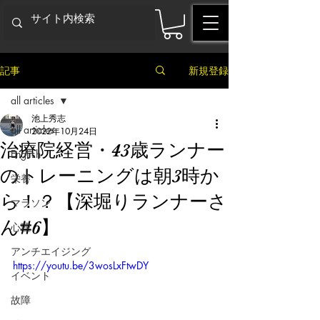
記事
新規登録
all articles
池上秀志
all articles
2022年10月24日
治療院経営・43歳ランナー
English
のトレーニングは朝3時か
栄養
ら！？【深堀りランナーさ
マラソン
ん#6】
心理
アンチエイジング
https://youtu.be/3wosLxFtwDY
イベント
故障