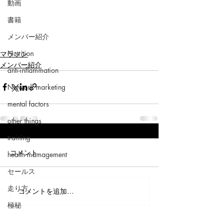
動画
書籍
メンバー紹介
Nutrition
マラソン
メンバー紹介
anti-inflammation
Network marketing
mental factors
other things
training
コメント
health mamagement
セールス
走り方
コメントを追加…
極秘