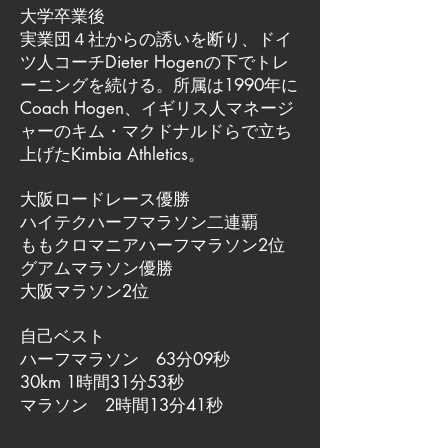
大学卒業後
実業団４社からの誘いを断り、ドイ
ツ人コーチDieter Hogenの下でトレ
ーニングを続ける。所属は1990年に
Coach Hogen、イギリス人マネージ
ャーのキム・マクドナルドらで立ち
上げたKimbia Athletics。
大阪ロードレース優勝
ハイテクハーフマラソン二連覇
ももクロマニアハーフマラソン2位
グアムマラソン優勝
大阪マラソン2位
自己ベスト
ハーフマラソン 63分09秒
30km 1時間31分53秒
マラソン 2時間13分41秒