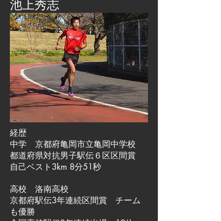
池上秀志
経歴
中学 京都府亀岡市立亀岡中学校
都道府県対抗男子駅伝６区区間賞
自己ベスト3km 8分51秒
高校 洛南高校
京都府駅伝3年連続区間賞 チーム
も優勝