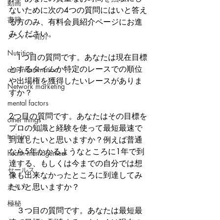
動画
ないために次の4つの質問にはいと答え
書籍
る方のみ、有料会員紹介ページにお進
みください。
メンバー紹介
Nutrition
　1つ目の質問です。あなたは現在目標
とするタイムか特定のレースでの順位
anti-inflammation
や出場権を獲得したいレースがありま
Network marketing
すか？
mental factors
2つ目の質問です。あなたはその目標を
other things
プロの知識と経験を使って最短最速で
training
到達したいと思いますか？例えば普通
なら5年かかるようなところに1年で到
health mamagement
達する、もしくは今までの自分では想
セールス
像も出来なかったところに到達してみ
走り方
たいと思いますか？
極秘
　３つ目の質問です。あなたは最短最