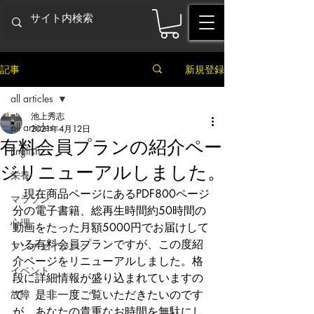
記事
新規登録
all articles
池上秀志
all articles
2021年4月12日
有料会員プランの紹介ペー
English
ジリニューアルしました。
栄養
　現在商品ページにあるPDF800ページ
マラソン
分の電子書籍、総再生時間約50時間の
心理
動画をたった月額5000円でお届けして
いる有料会員プランですが、この度紹
アンチエイジング
介ページをリニューアルしました。格
イベント
段に詳細情報が盛り込まれていますの
故障
で、是非一度ご覧いただきたいのです
が、あなたの貴重なお時間を無駄にし