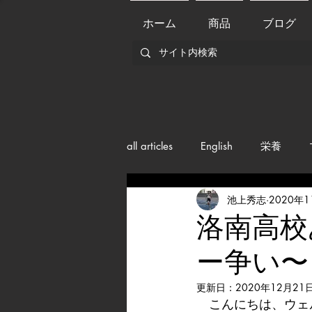
ホーム
商品
ブログ
all articles
English
栄養
池上秀志
2020年
メンバー紹介
Nutrition
洛南高校
ー争い〜
training
health mamagemen
更新日：
2020年12月21
　こんにちは、ウェ