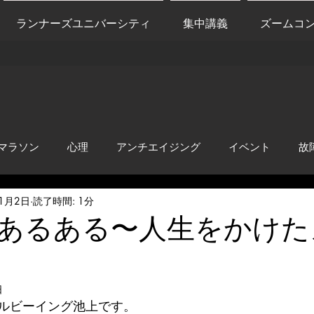
ランナーズユニバーシティ
集中講義
ズームコ
マラソン
心理
アンチエイジング
イベント
故
11月2日
読了時間: 1分
anti-inflammation
Network marketing
mental factors
あるある〜人生をかけた
t
セールス
走り方
極秘
日
ルビーイング池上です。