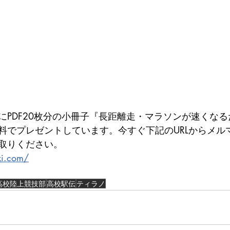
にPDF20枚分の小冊子『長距離走・マラソンが速くなる
料でプレゼントしています。今すぐ下記のURLからメル
取りください。
ki.com/
高校陸上競技部
高校駅伝
ティラノ