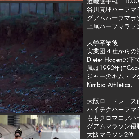
近畿選手権 1000
谷川真理ハーフマ
グアムハーフマラ
上尾ハーフマラソ
大学卒業後
実業団４社からの
Dieter Hog
属は1990年にCo
ジャーのキム・マ
Kimbia Athletics。
大阪ロードレース
ハイテクハーフマ
ももクロマニアハ
グアムマラソン優
大阪マラソン2位