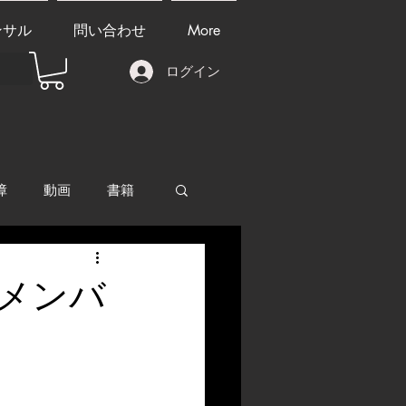
ンサル
問い合わせ
More
ログイン
障
動画
書籍
other things
メンバ