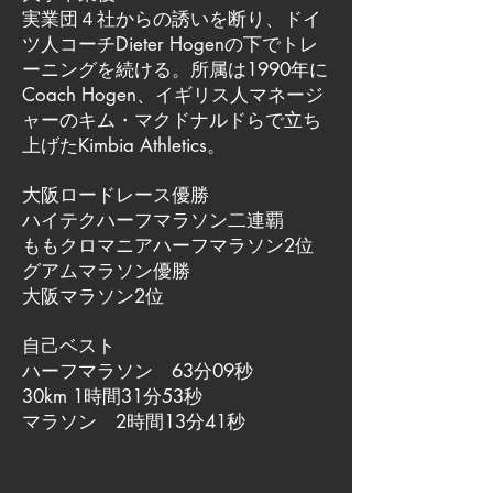
実業団４社からの誘いを断り、ドイ
ツ人コーチDieter Hogenの下でトレ
ーニングを続ける。所属は1990年に
Coach Hogen、イギリス人マネージ
ャーのキム・マクドナルドらで立ち
上げたKimbia Athletics。
大阪ロードレース優勝
ハイテクハーフマラソン二連覇
ももクロマニアハーフマラソン2位
グアムマラソン優勝
大阪マラソン2位
自己ベスト
ハーフマラソン 63分09秒
30km 1時間31分53秒
マラソン 2時間13分41秒