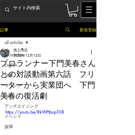
記事
新規登録
all articles
池上秀志
all articles
2022年12月12日
プロランナー下門美春さん
English
との対談動画第六話 フリ
栄養
ーターから実業団へ 下門
マラソン
美春の復活劇
心理
アンチエイジング
https://youtu.be/RkWPtbopT08
イベント
故障