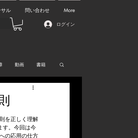
ンサル
問い合わせ
More
ログイン
障
動画
書籍
other things
則
則を正しく理解
ます。今回は今
への応用の仕方