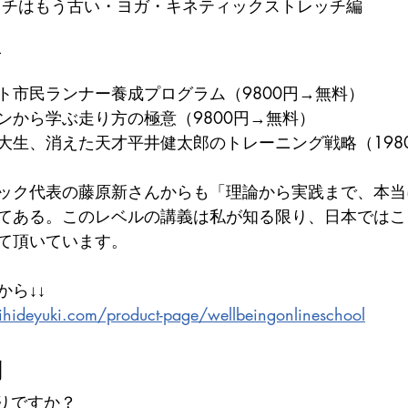
チはもう古い・ヨガ・キネティックストレッチ編​​
画
ト市民ランナー養成プログラム（9800円→無料）
ンから学ぶ走り方の極意（9800円→無料）
大生、消えた天才平井健太郎のトレーニング戦略（198
ック代表の藤原新さんからも「理論から実践まで、本当
てある。このレベルの講義は私が知る限り、日本ではこ
て頂いています。
から↓↓
hideyuki.com/product-page/wellbeingonlineschool
問
りですか？