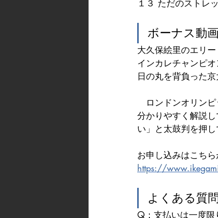
１３ ただのストレッ
ボーナス動
大久保絵里のエリー
インカレチャンピオ
日の丸を背負った京
　ロンドンオリンピ
分かりやすく解説し
い」と太鼓判を押し
お申し込みはこちら
https://www.ikegami
よくある質
Q：支払いは一度限