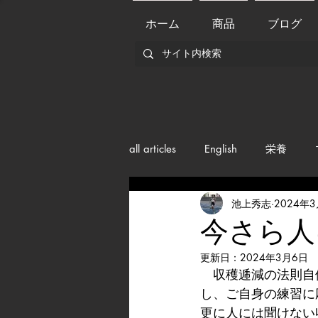
ホーム
商品
ブログ
all articles
English
栄養
池上秀志
2024年
メンバー紹介
Nutrition
今さら人
更新日：
2024年3月6日
training
health mamagemen
　収穫逓減の法則自
し、ご自身の練習に
更に人には聞けない