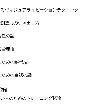
作るヴィジュアライゼーションテクニック
る創造力の引き出し方
責任の話
波管理術
のための瞑想法
のための自我の話
グ編
たい人のためのトレーニング概論