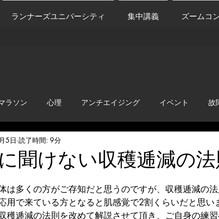
ランナーズユニバーシティ
集中講義
ズームコ
マラソン
心理
アンチエイジング
イベント
故
3月5日
読了時間: 9分
anti-inflammation
Network marketing
mental factors
に聞けない収穫逓減の法
t
セールス
走り方
極秘
体は多くの方がご存知だと思うのですが、収穫逓減の法
応用で来ている方となると肌感覚で2割くらいだと思い
収穫逓減の法則を改めて解説させて頂き、ご自身の練習