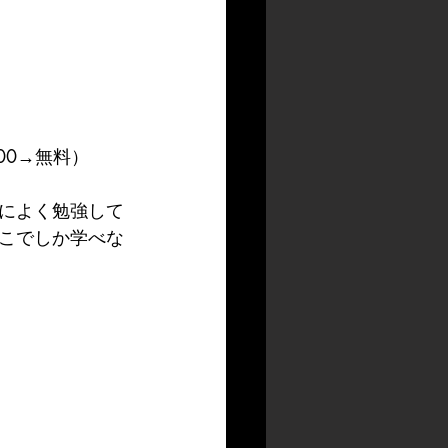
00→無料）
によく勉強して
こでしか学べな